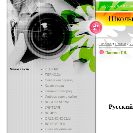
Суббота, 08.08.2026
Школы 
Главная
»
Статьи
»
У
Павлов Г.В.
Меню сайта
ГЛАВНАЯ
ПЕРИОДЫ
Советский период
Калининград
Нижний Новгород
Информация о сайте
ВОСПИТАТЕЛИ
Русский
УЧИТЕЛЯ
ВОЙНЫ
ОРДЕНОНОСЦЫ
ЛИТЕРАТУРА
Книги об училище