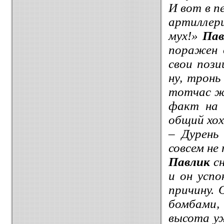
И вот в п
артиллер
мух!»
Пав
поражен 
свои поз
ну, тронь
тотчас ж
факт на 
общий хох
– Дурень
совсем не
Павлик
сн
и он успо
причину. 
бомбами
высота уж