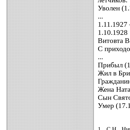
Уволен (1.
...
1.11.1927
1.10.192
Витовта В
С приходо
...
Прибыл (1
Жил в Бри
Граждани
Жена Ната
Сын Святос
Умер (17.
1. С.Н. Ни