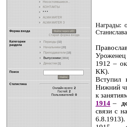
Несостоявшиеся...
КОНТАКТЫ
* * *
ALMA MATER
ALMA MATER 3
Награды: о
Станислава 
Форма входа
Войти через uID
Старая форма входа
Категории
Периоды
[32]
раздела
Правосла
Начальники
[20]
Преподаватели
[16]
Уроженец 
Выпускники
[3804]
1912 – о
Династии
[1]
КК).
Поиск
Вступил 
Статистика
Нижний чи
Онлайн всего:
2
Гостей:
2
к занятия
Пользователей:
0
1914
–
д
связи с 
6.8.1913)
.
1915 – 