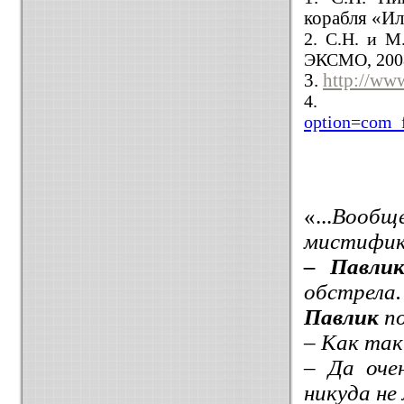
корабля «Ил
2. С.Н. и М
ЭКСМО, 200
3.
http://ww
option=com_
«...
Вооб
мистифика
– Павли
обстрела.
Павлик
по
– Как так
– Да оче
никуда не