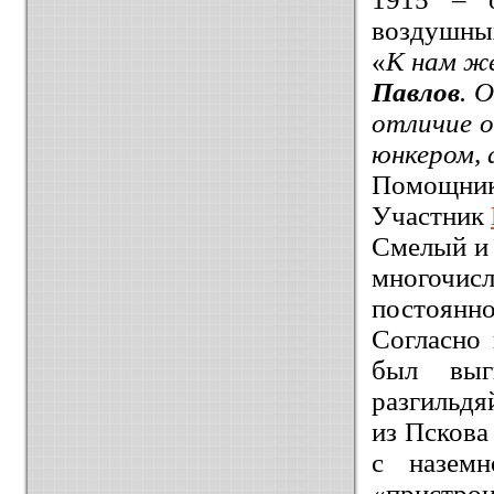
воздушных
«
К нам ж
Павлов
. 
отличие 
юнкером, 
Помощник 
Участник
Смелый и 
многочис
постоянно
Согласно 
был выг
разгильдя
из Пскова
с назем
«пристрои