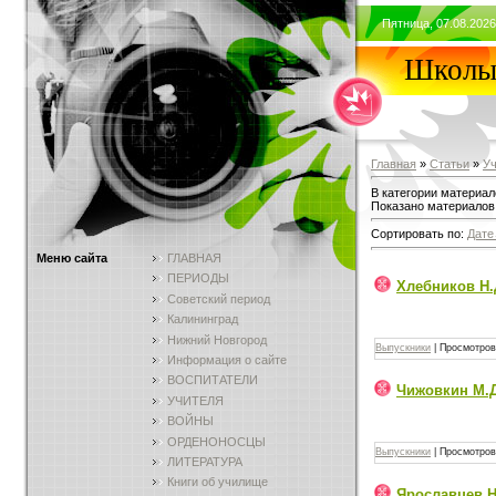
Пятница, 07.08.2026
Школы 
Главная
»
Статьи
»
У
В категории материал
Показано материалов
Сортировать по
:
Дате
Меню сайта
ГЛАВНАЯ
ПЕРИОДЫ
Хлебников Н.
Советский период
Калининград
Нижний Новгород
Выпускники
|
Просмотров
Информация о сайте
ВОСПИТАТЕЛИ
Чижовкин М.Д
УЧИТЕЛЯ
ВОЙНЫ
ОРДЕНОНОСЦЫ
Выпускники
|
Просмотров
ЛИТЕРАТУРА
Книги об училище
Ярославцев Н