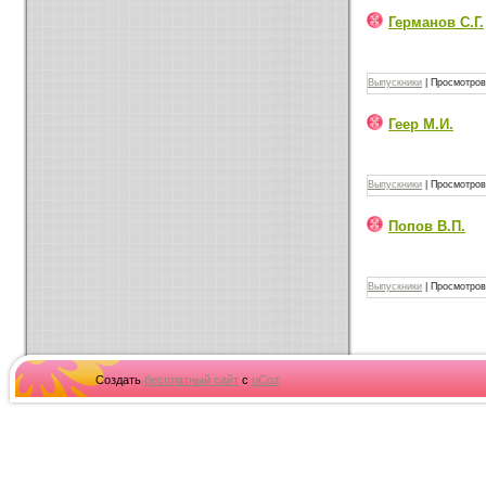
Германов С.Г.
Выпускники
|
Просмотров
Геер М.И.
Выпускники
|
Просмотров
Попов В.П.
Выпускники
|
Просмотров
Создать
бесплатный сайт
с
uCoz