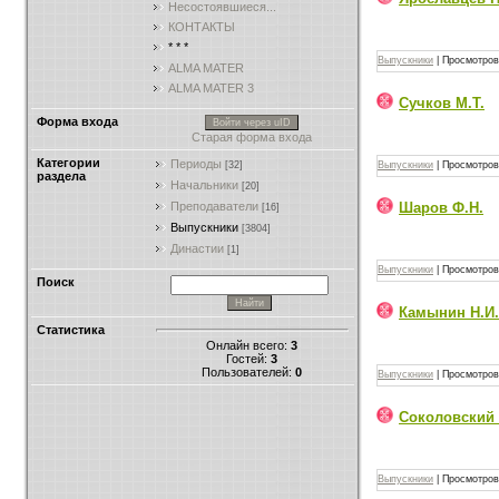
Несостоявшиеся...
КОНТАКТЫ
* * *
Выпускники
|
Просмотров
ALMA MATER
ALMA MATER 3
Сучков М.Т.
Форма входа
Войти через uID
Старая форма входа
Категории
Периоды
Выпускники
|
Просмотров
[32]
раздела
Начальники
[20]
Шаров Ф.Н.
Преподаватели
[16]
Выпускники
[3804]
Династии
[1]
Выпускники
|
Просмотров
Поиск
Камынин Н.И.
Статистика
Онлайн всего:
3
Гостей:
3
Пользователей:
0
Выпускники
|
Просмотров
Соколовский 
Выпускники
|
Просмотров