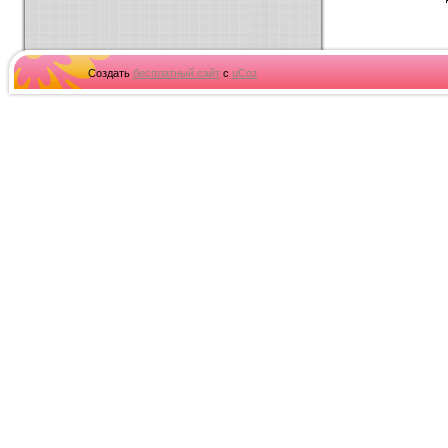
Создать
бесплатный сайт
с
uCoz