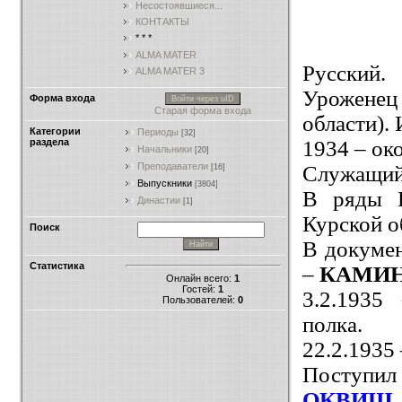
Несостоявшиеся...
КОНТАКТЫ
* * *
ALMA MATER
Русский.
ALMA MATER 3
Уроженец
Форма входа
Войти через uID
Старая форма входа
области). 
Категории
Периоды
[32]
1934 – ок
раздела
Начальники
[20]
Преподаватели
Служащий
[16]
Выпускники
[3804]
В ряды Р
Династии
[1]
Курской о
Поиск
В докумен
Статистика
–
КАМИ
Онлайн всего:
1
Гостей:
1
3.2.1935
Пользователей:
0
полка.
22.2.1935
Поступил
ОКВИШ и