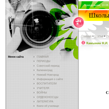
Понедельник, 10.08.
Школы 
Главная
»
Статьи
»
У
Камынин Н.И.
Меню сайта
ГЛАВНАЯ
ПЕРИОДЫ
Советский период
Калининград
Нижний Новгород
Информация о сайте
ВОСПИТАТЕЛИ
УЧИТЕЛЯ
С
ВОЙНЫ
ОРДЕНОНОСЦЫ
ЛИТЕРАТУРА
Книги об училище