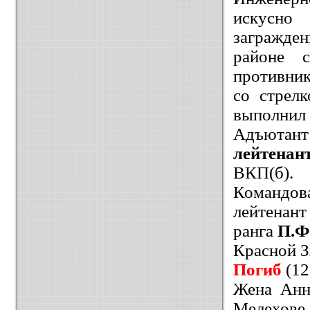
искусно
загражден
районе с
противник
со стрел
выполнил 
Адъюта
лейтенан
ВКП(б).
Командов
лейтенан
ранга
П.Ф
Красной З
Погиб
(12
Жена Анн
Мелехове 