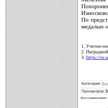
Похорон
Износковс
По предст
медалью 
1. Учетно-п
2. Наградной
3.
https://ru
Категория
:
Вы
Просмотров
:
5
Всего комментариев
: