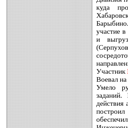
куда пр
Хабаровс
Барыбино
участие в
и выгру
(Серпухо
сосредото
направлен
Участник
Воевал на
Умело ру
заданий.
действия 
построил
обеспечи
Инженерн