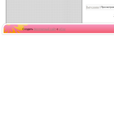
Выпускники
|
Просмотров
Создать
бесплатный сайт
с
uCoz