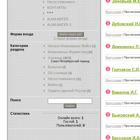
Зиновьев М.К
Несостоявшиеся...
КОНТАКТЫ
Выпускники
|
Просмотров
* * *
ALMA MATER
Дубовский И.
ALMA MATER 3
Форма входа
Войти через uID
Выпускники
|
Просмотров
Старая форма входа
Категории
Начало Инженерных Войск
Демиденко Л.
[3]
раздела
Инженерные Ведомства
[20]
Выпускники
|
Просмотров
Училищe
[3873]
Санкт-Петербургский период
Выпуски
[2]
Горчаков С.И.
Об училище
[4]
Несостоявшиеся
[11]
Выпускники
|
Просмотров
Войны
[1]
Ордена царской России
[0]
Вавилов И.Г.
Поиск
Выпускники
|
Просмотров
Статистика
Быковский А.
Онлайн всего:
1
Гостей:
1
Пользователей:
0
Выпускники
|
Просмотров
Бессонов И.А