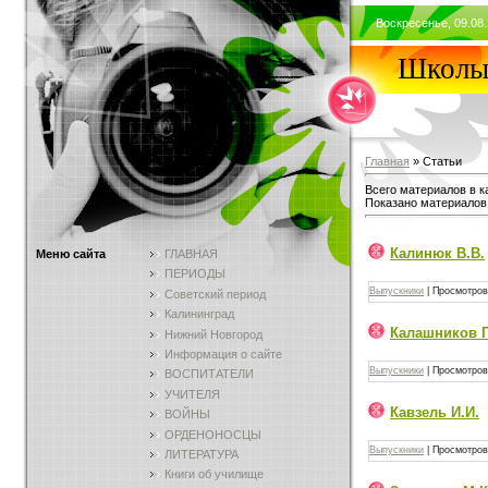
Воскресенье, 09.08.
Школы 
Главная
»
Статьи
Всего материалов в к
Показано материалов
Калинюк В.В.
Меню сайта
ГЛАВНАЯ
ПЕРИОДЫ
Выпускники
|
Просмотров
Советский период
Калининград
Калашников П
Нижний Новгород
Информация о сайте
Выпускники
|
Просмотров
ВОСПИТАТЕЛИ
УЧИТЕЛЯ
Кавзель И.И.
ВОЙНЫ
ОРДЕНОНОСЦЫ
Выпускники
|
Просмотров
ЛИТЕРАТУРА
Книги об училище