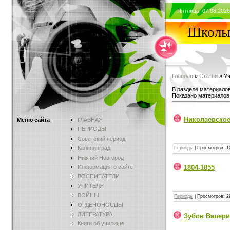
Пятница, 07.08.2026
Школы 
Главная
»
Статьи
» У
В разделе материало
Показано материалов
Николаевское
Меню сайта
ГЛАВНАЯ
ПЕРИОДЫ
Советский период
Калининград
Периоды
|
Просмотров:
1
Нижний Новгород
Информация о сайте
1804-1855
ВОСПИТАТЕЛИ
УЧИТЕЛЯ
ВОЙНЫ
Периоды
|
Просмотров:
2
ОРДЕНОНОСЦЫ
ЛИТЕРАТУРА
Зубов Валери
Книги об училище