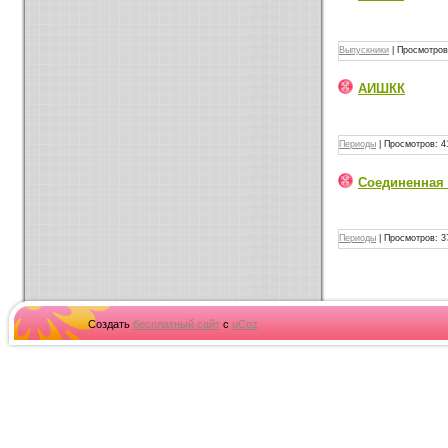
Выпускники
|
Просмотров
АИШКК
Периоды
|
Просмотров:
4
Соединенная 
Периоды
|
Просмотров:
3
Создать
бесплатный сайт
с
uCoz