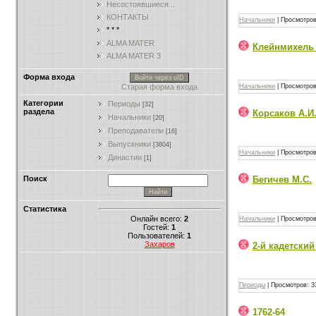
Несостоявшиеся...
КОНТАКТЫ
Начальники
|
Просмотров
* * *
ALMA MATER
Клейнмихель
ALMA MATER 3
Форма входа
Войти через uID
Старая форма входа
Начальники
|
Просмотров
Категории
Периоды
[32]
раздела
Корсаков А.И
Начальники
[20]
Преподаватели
[16]
Выпускники
[3804]
Начальники
|
Просмотров
Династии
[1]
Бегичев М.С.
Поиск
Статистика
Онлайн всего:
2
Начальники
|
Просмотров
Гостей:
1
Пользователей:
1
Захаров
2-й кадетский
Периоды
|
Просмотров:
3
1762-64