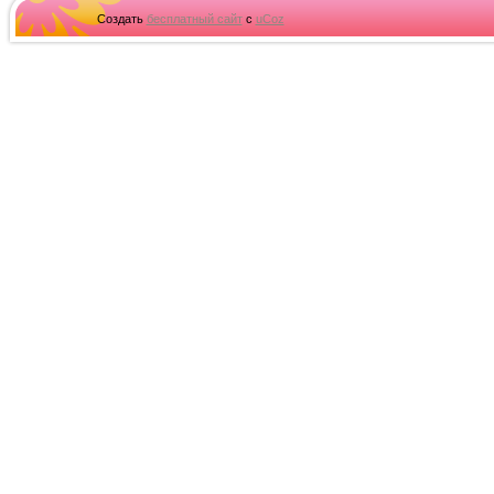
Создать
бесплатный сайт
с
uCoz