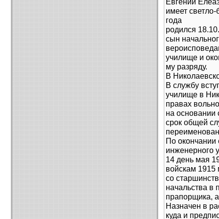
Евгений Елеа
имеет светло-
года
родился 18.10
сын начальног
вероисповеда
училище и око
му разряду.
В Николаевск
В службу всту
училище в Ник
правах вольно
на основании 
срок общей сл
переименован 
По окончании 
инженерного 
14 день мая 1
войскам 1915 
со старшинств
начальства в 
прапорщика, а
Назначен в ра
куда и предпи