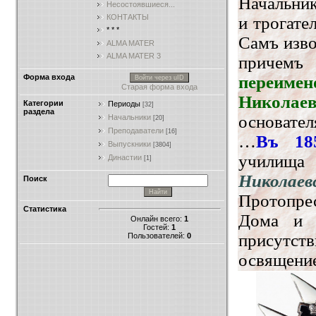
Начальник
Несостоявшиеся...
КОНТАКТЫ
и трогате
* * *
Самъ изво
ALMA MATER
ALMA MATER 3
причемъ
переимен
Форма входа
Войти через uID
Старая форма входа
Николаев
Категории
Периоды
[32]
раздела
основател
Начальники
[20]
Преподаватели
[16]
…
Въ 185
Выпускники
[3804]
училищ
Династии
[1]
Николаев
Поиск
Протопрес
Статистика
Дома и в
Онлайн всего:
1
Гостей:
1
присутств
Пользователей:
0
освящени