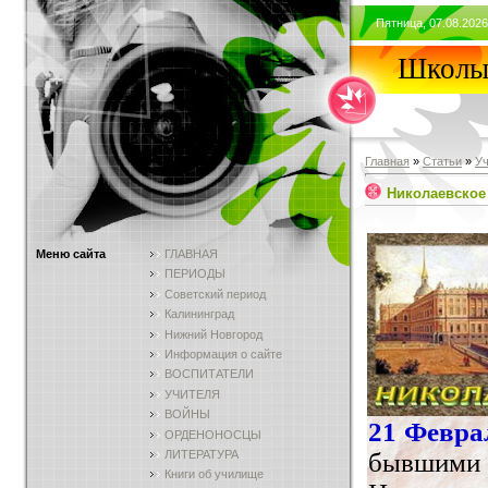
Пятница, 07.08.2026
Школы 
Главная
»
Статьи
»
У
Николаевское
Меню сайта
ГЛАВНАЯ
ПЕРИОДЫ
Советский период
Калининград
Нижний Новгород
Информация о сайте
ВОСПИТАТЕЛИ
УЧИТЕЛЯ
ВОЙНЫ
21 Феврал
ОРДЕНОНОСЦЫ
бывшими
ЛИТЕРАТУРА
Книги об училище