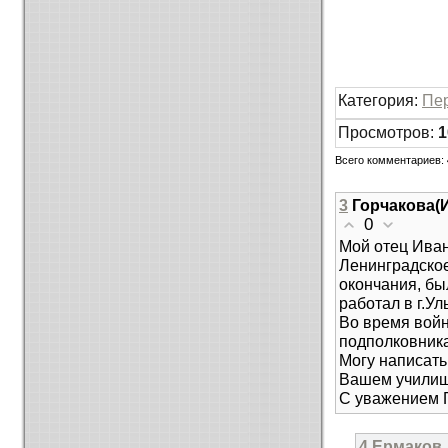
Категория
:
Пе
Просмотров
:
1
Всего комментариев
:
3
Горчакова(
0
Мой отец Иван
Ленинградское
окончания, бы
работал в г.Ул
Во время войн
подполковника
Могу написать
Вашем училищ
С уважением 
4
Ермаков