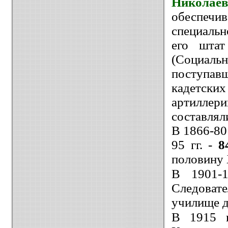
Николае
обеспечи
специальн
его штат
(Социаль
поступавш
кадетски
артиллер
составлял
В 1866-80
95 гг. -
8
половину 
В 1901-
Следовате
училище 
В 1915 г