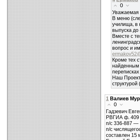
0
Уважаемая 
В меню (сл
училища, в
выпуска до 
Вместе с те
ленинградск
вопрос и и
ermakov52@
Кроме тех 
найденным 
переписках 
Наш Проект
структурой 
1
Валиев Мур
0
Гадзевич Евг
РВГИА ф. 409 
п/с 336-887 — 
п/с числящег
составлен 15 