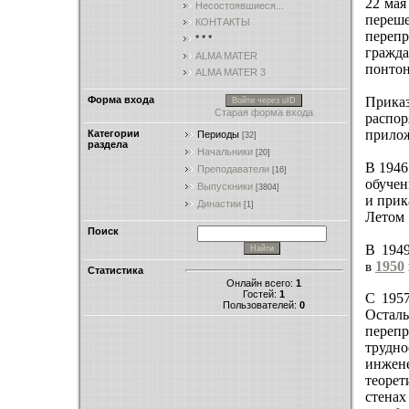
22 мая
Несостоявшиеся...
переше
КОНТАКТЫ
переп
* * *
гражд
ALMA MATER
понтон
ALMA MATER 3
Форма входа
Прика
Войти через uID
Старая форма входа
распо
прилож
Категории
Периоды
[32]
раздела
Начальники
[20]
В 1946
Преподаватели
[16]
обучен
Выпускники
[3804]
и прик
Династии
[1]
Летом 
Поиск
В 194
1950
в
Статистика
Онлайн всего:
1
Гостей:
1
С 1957
Пользователей:
0
Остал
переп
трудн
инжене
теорет
стена