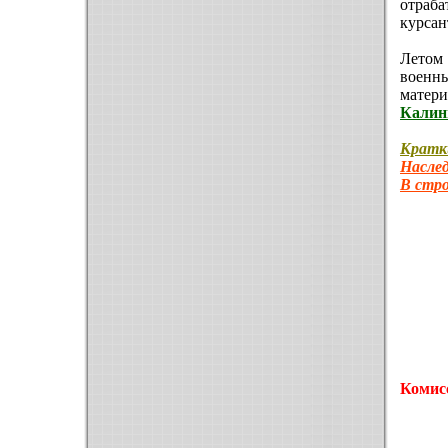
отраб
курсан
Летом
военн
матер
Калин
Кратк
Наслед
В стро
Комис