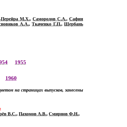
-Перейра М.Х.
,
Самородов С.А.
,
Сафин
сновиков А.А.
,
Ткаченко Г.П.
,
Щербань
954
1955
1960
цветом на страницах выпусков, занесены
:
рёв В.С.
,
Пахомов А.В.
,
Смирнов Ф.Н.
,