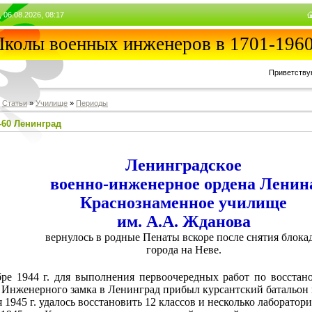
, 06.08.2026, 08:17
колы военных инженеров в 1701-1960
Приветству
»
Статьи
»
Училищe
»
Периоды
-60 Ленинград
Ленинградское
военно-инженерное
ордена Ленин
Краснознаменное
училище
им. А.А. Жданова
вернулось в родные Пенаты вскоре после снятия блока
города на Неве.
ре 1944 г. для выполнения первоочередных работ по восста
 Инженерного замка в Ленинград прибыл курсантский батальон
я 1945 г. удалось восстановить 12 классов и несколько лаборатори