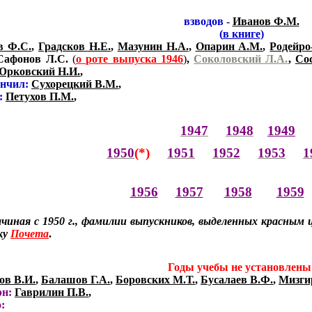
взводов -
Иванов Ф.М.
(
в книге
)
в Ф.С.
,
Градсков Н.Е.
,
Мазунин Н.А.
,
Опарин А.М.
,
Родейро
 Сафонов Л.С.
(
о роте выпуска 1946
)
,
Соколовский Л.А.
,
Со
Юрковский Н.И.
,
ончил:
Сухорецкий В.М.
,
:
Петухов П.М.
,
1947
1948
1949
1950
(*)
1951
1952
1953
1
1956
1957
1958
1959
ачиная с 1950 г., фамилии выпускников, выделенных красным 
ку
Почета
.
Годы учебы не установлены
ов В.И.
,
Балашов Г.А.
,
Боровских М.Т.
,
Бусалаев В.Ф.
,
Мизги
рн:
Гаврилин П.В.
,
: