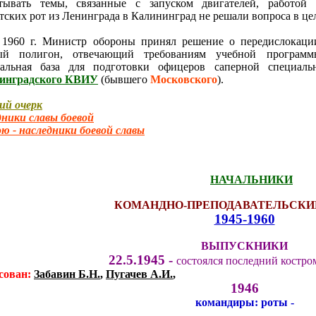
атывать темы, связанные с запуском двигателей, работой
тских рот из Ленинграда в Калининград не решали вопроса в це
 1960 г. Министр обороны принял решение о передислокаци
ый полигон, отвечающий требованиям учебной программ
иальная база для подготовки офицеров саперной специаль
инградского КВИУ
(бывшего
Московского
).
ий очерк
ники славы боевой
ю - наследники боевой славы
НАЧАЛЬНИКИ
КОМАНДНО-
ПРЕПОДАВАТЕЛЬСКИ
1945-1960
ВЫПУСКНИКИ
22.5.1945 -
состоялся последний костро
сован:
Забавин Б.Н.
,
Пугачев А.И.
,
1946
командиры:
роты -