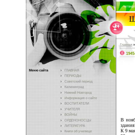
Четверг
Ш
Главная
1945
Меню сайта
ГЛАВНАЯ
ПЕРИОДЫ
Советский период
Калининград
Нижний Новгород
Информация о сайте
ВОСПИТАТЕЛИ
УЧИТЕЛЯ
ВОЙНЫ
В нояб
ОРДЕНОНОСЦЫ
здания
ЛИТЕРАТУРА
К 9 ма
Книги об училище