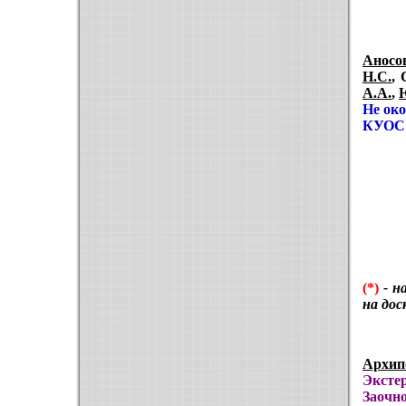
Аносо
Н.С.
,
А.А.
,
Не ок
КУОС
(*)
- н
на дос
Архип
Эксте
Заочно