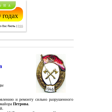
 годах
ю Вас
Гость
|
RSS
а
ды
новлению и ремонту сильно разрушенного
 майора
Петрова
.
й.