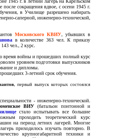
юне 1945 г. в летний лагерь на Карельском
 после сокращения вдвое, с осени 1945 г.
обучения,
в Училище разрешено набирать
нерно-саперной, инженерно-технической,
сантов
Московского КВИУ
, убывших в
данова
в количестве 363 чел. К приказу
143 чел., 2 курс.
 во время войны и прошедших полный курс
едоволен уровнем подготовки выпускников
зование и дипломы.
прошедших 3-летний срок обучения.
нантов
, первый выпуск которых состоялся
специальности - инженерно-технической.
юменское ВИУ
(батальон понтонной и
училище
стало испытывать все большие
можным проходить теоретический курс
ашин на период летних лагерей. Многие
лагерь приходилось изучать повторно. В
личество крупногабаритной техники и