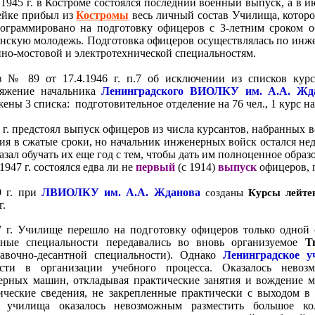
 1945 г. в Костроме состоялся последний военный выпуск, а в и
йке прибыл из
Костромы
весь личный состав Училища, которое
рограммировано на подготовку офицеров с 3-летним сроком 
анскую молодежь.
Подготовка офицеров осуществлялась по инже
но-мостовой и электротехнической специальностям.
з № 89 от 17.4.1946 г. п.7 об исключении из списков кур
ряжение начальника
Ленинградского ВИОЛКУ им. А.А. Ж
ены 3 списка: подготовительное отделение на 76 чел., 1 курс на 
 г. предстоял выпуск офицеров из числа курсантов, набранных
ия в сжатые сроки, но начальник инженерных войск остался н
азал обучать их еще год с тем, чтобы дать им полноценное обра
1947 г. состоялся едва ли не
первый
(с 1914)
выпуск
офицеров, 
9 г.
при
ЛВИОЛКУ им. А.А. Жданова
созданы
Курсы лейте
г.
 г. Училище перешло на подготовку офицеров только одной 
ьные специальности передавались во вновь организуемое
Т
равочно-десантной специальности). Однако
Ленинградское 
ости в организации учебного процесса. Оказалось невоз
рных машин, откладывая практические занятия и вождение м
ические сведения, не закрепленные практически с выходом в 
х училища оказалось невозможным разместить большое ко