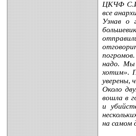
ЦКЧФ С.И
все анарх
Узнав о 
большев
отправи
отговор
погромов
надо. Мы
хотим». 
уверены, 
Около дв
вошла в г
и убийст
нескольки
на самом 