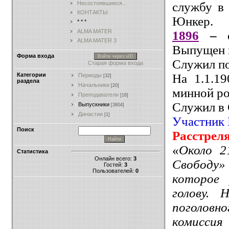
службу 
Несостоявшиеся...
КОНТАКТЫ
Юнкер.
* * *
ALMA MATER
1896
– о
ALMA MATER 3
Выпущен п
Форма входа
Войти через uID
Служил п
Старая форма входа
На 1.1.1
Категории
Периоды
[32]
раздела
Начальники
[20]
минной ро
Преподаватели
[16]
Служил в 
Выпускники
[3804]
Династии
[1]
Участник 
Поиск
Расстрел
«
Около 2
Статистика
Онлайн всего:
3
Свободу»
Гостей:
3
Пользователей:
0
которое 
голову. 
поголовн
комиссия