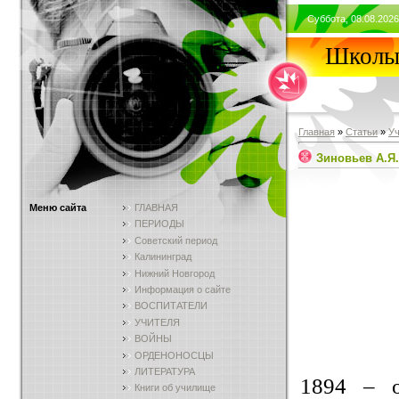
Суббота, 08.08.2026
Школы 
Главная
»
Статьи
»
У
Зиновьев А.Я.
Меню сайта
ГЛАВНАЯ
ПЕРИОДЫ
Советский период
Калининград
Нижний Новгород
Информация о сайте
ВОСПИТАТЕЛИ
УЧИТЕЛЯ
ВОЙНЫ
ОРДЕНОНОСЦЫ
ЛИТЕРАТУРА
1894 – о
Книги об училище