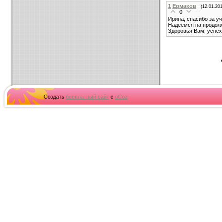
1
Ермаков
(12.01.201
0
Ирина, спасибо за уч
Надеемся на продол
Здоровья Вам, успех
Создать
бесплатный сайт
с
uCoz