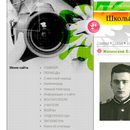
Пятница, 07.08.2026
Школы 
Главная
»
Статьи
»
У
Жилинский В.
Меню сайта
ГЛАВНАЯ
ПЕРИОДЫ
Советский период
Калининград
Нижний Новгород
Информация о сайте
ВОСПИТАТЕЛИ
УЧИТЕЛЯ
ВОЙНЫ
ОРДЕНОНОСЦЫ
ЛИТЕРАТУРА
Книги об училище