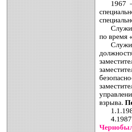
1967 
специал
специаль
Служил
по время 
Служи
должност
замести
замести
безопасн
заместите
управлен
взрыва.
П
1.1.19
4.198
Черноб