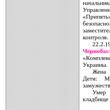
начальн
Управле
«Припят
безопасно
заместите
контроля.
22.2.
Чернобы
«Комплек
Украины.
Жена 
Дети: Ма
замужеств
Умер 
кладбище 