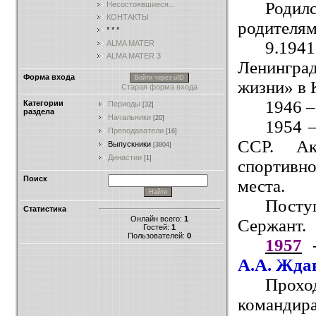
Роди
Несостоявшиеся...
КОНТАКТЫ
родителям
* * *
9.19
ALMA MATER
ALMA MATER 3
Ленингра
Форма входа
Войти через uID
жизни» в 
Старая форма входа
1946 –
Категории
Периоды
[32]
раздела
Начальники
[20]
1954 
Преподаватели
[16]
ССР. Ак
Выпускники
[3804]
Династии
[1]
спортивн
Поиск
места.
Пост
Статистика
Онлайн всего:
1
Сержант.
Гостей:
1
Пользователей:
0
1957
–
А.А. Жда
Проход
командира