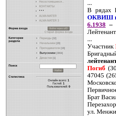
...
Несостоявшиеся...
КОНТАКТЫ
В рядах 
* * *
ОКВИШ и
ALMA MATER
ALMA MATER 3
6.1938
– 
Форма входа
Войти через uID
Лейтенант
Старая форма входа
...
Категории
Периоды
[32]
раздела
Начальники
[20]
Участник
Преподаватели
[16]
Бригад
Выпускники
[3804]
Династии
[1]
лейтенант
Поиск
Погиб
(30
47045 (26
Статистика
Онлайн всего:
1
Московско
Гостей:
1
Пользователей:
0
Первично
Брат Васи
Перезахор
ул. Менжи