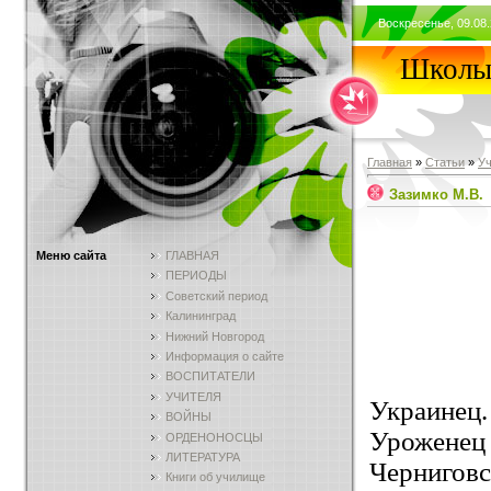
Воскресенье, 09.08.
Школы 
Главная
»
Статьи
»
У
Зазимко М.В.
Меню сайта
ГЛАВНАЯ
ПЕРИОДЫ
Советский период
Калининград
Нижний Новгород
Информация о сайте
ВОСПИТАТЕЛИ
УЧИТЕЛЯ
Украинец.
ВОЙНЫ
Урожене
ОРДЕНОНОСЦЫ
ЛИТЕРАТУРА
Черниговс
Книги об училище