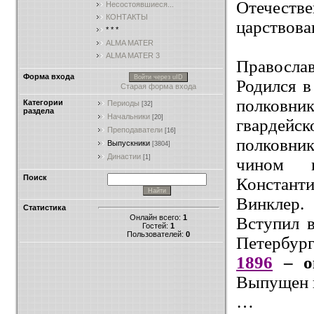
Отечест
Несостоявшиеся...
КОНТАКТЫ
царствова
* * *
ALMA MATER
ALMA MATER 3
Правосла
Форма входа
Войти через uID
Родился в
Старая форма входа
полковни
Категории
Периоды
[32]
раздела
Начальники
[20]
гвардейс
Преподаватели
[16]
полковник
Выпускники
[3804]
Династии
[1]
чином г
Поиск
Констант
Винклер.
Статистика
Онлайн всего:
1
Вступил 
Гостей:
1
Пользователей:
0
Петербург
1896
– о
Выпущен п
…