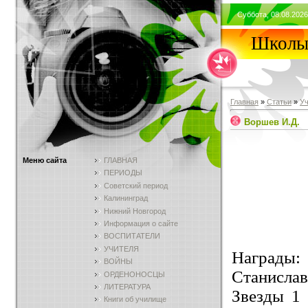
Суббота, 08.08.2026
Школы 
Главная
»
Статьи
»
У
Воршев И.Д.
Меню сайта
ГЛАВНАЯ
ПЕРИОДЫ
Советский период
Калининград
Нижний Новгород
Информация о сайте
ВОСПИТАТЕЛИ
УЧИТЕЛЯ
Награды: 
ВОЙНЫ
Станислав
ОРДЕНОНОСЦЫ
ЛИТЕРАТУРА
Звезды 1 
Книги об училище