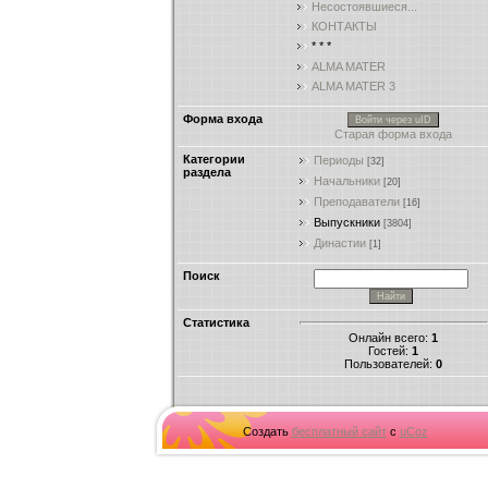
Несостоявшиеся...
КОНТАКТЫ
* * *
ALMA MATER
ALMA MATER 3
Форма входа
Войти через uID
Старая форма входа
Категории
Периоды
[32]
раздела
Начальники
[20]
Преподаватели
[16]
Выпускники
[3804]
Династии
[1]
Поиск
Статистика
Онлайн всего:
1
Гостей:
1
Пользователей:
0
Создать
бесплатный сайт
с
uCoz