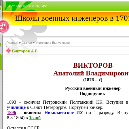
Пятница, 07.08.2026, 04:20
Школы военных инженеров в 1701
Главная
»
Статьи
»
Училищe
»
Выпускники
Викторов А.В.
ВИКТОРОВ
Анатолий Владимирови
(1876 – ?)
Русский военный инженер
Подпоручик
1893 – окончил Петровский Полтавский КК. Вступил 
училище
в Санкт-Петербурге. Портупей-юнкер.
1896
– окончил
Николаевское ИУ
по 1 разряду. Выпу
8.8.1894) в
1сапб
.
…
Остался в СССР.