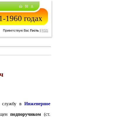
-1960 годах
Приветствую Вас
Гость
|
RSS
ч
в службу в
Инженерное
щен
подпоручиком
(ст.