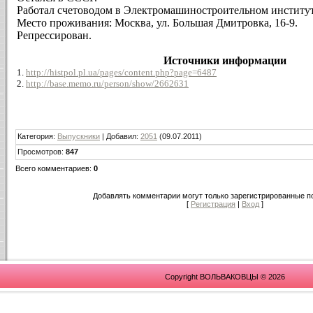
Работал счетоводом в Электромашиностроительном институт
Место проживания: Москва, ул. Большая Дмитровка, 16-9.
Репрессирован.
Источники информации
1.
http://histpol.pl.ua/pages/content.php?page=6487
2.
http://base.memo.ru/person/show/2662631
Категория
:
Выпускники
|
Добавил
:
2051
(09.07.2011)
Просмотров
:
847
Всего комментариев
:
0
Добавлять комментарии могут только зарегистрированные п
[
Регистрация
|
Вход
]
Copyright ВОЛЬВАКОВЦЫ © 2026