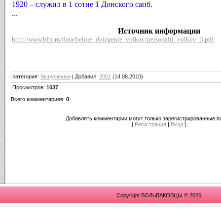
1920 – служил в 1 сотне 1 Донского сапб.
...
Источник информации
http://www.bfrz.ru/data/beloie_dvizgenie_volkov/personalii_volkov_3.pdf
Категория
:
Выпускники
|
Добавил
:
2051
(14.08.2010)
Просмотров
:
1037
Всего комментариев
:
0
Добавлять комментарии могут только зарегистрированные п
[
Регистрация
|
Вход
]
Copyright ВОЛЬВАКОВЦЫ © 2026