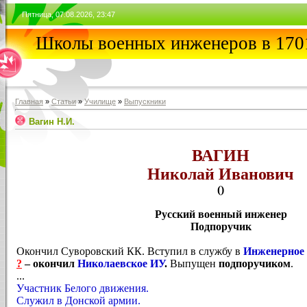
Пятница, 07.08.2026, 23:47
Школы военных инженеров в 1701
Главная
»
Статьи
»
Училищe
»
Выпускники
Вагин Н.И.
ВАГИН
Николай Иванович
()
Русский военный инженер
Подпоручик
Окончил Суворовский КК. Вступил в службу в
Инженерное
?
– окончил
Николаевское ИУ
.
Выпущен
подпоручиком
.
...
Участник Белого движения.
Служил в Донской армии.