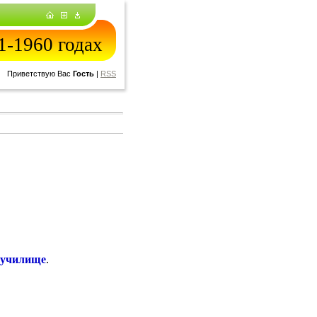
-1960 годах
Приветствую Вас
Гость
|
RSS
 училище
.