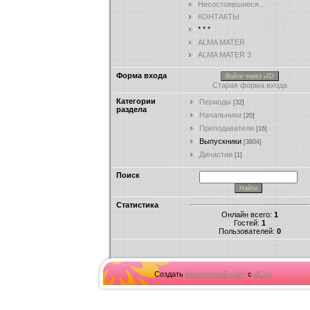
Несостоявшиеся...
КОНТАКТЫ
* * *
ALMA MATER
ALMA MATER 3
Форма входа
Войти через uID
Старая форма входа
Категории
Периоды
[32]
раздела
Начальники
[20]
Преподаватели
[16]
Выпускники
[3804]
Династии
[1]
Поиск
Статистика
Онлайн всего:
1
Гостей:
1
Пользователей:
0
Создать
бесплатный сайт
с
uCoz