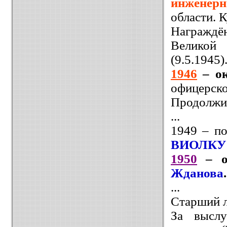
инженер
области. К
Награждё
Великой
(9.5.1945)
1946
–
о
офицерско
Продолжил
...
1949 – п
ВИОЛКУ и
1950
–
Жданова
...
Старший л
За выслу