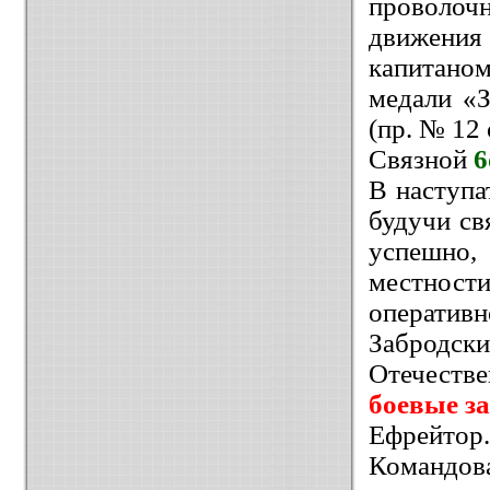
проволоч
движения
капитано
медали «
(пр. № 12 
Связной
6
В наступа
будучи св
успешно,
местности
операти
Забродск
Отечеств
боевые з
Ефрейтор.
Командо