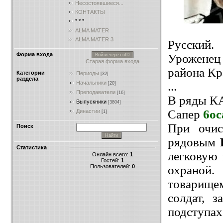
Несостоявшиеся...
КОНТАКТЫ
* * *
ALMA MATER
ALMA MATER 3
Русский.
Форма входа
Уроженец
Войти через uID
Старая форма входа
района Кр
Категории
Периоды
[32]
раздела
...
Начальники
[20]
Преподаватели
[16]
В ряды КА
Выпускники
[3804]
Сапер
6ос
Династии
[1]
При очис
Поиск
рядовым
Статистика
легковую 
Онлайн всего:
1
Гостей:
1
Пользователей:
0
охраной
товарищем
солдат, 
подступах