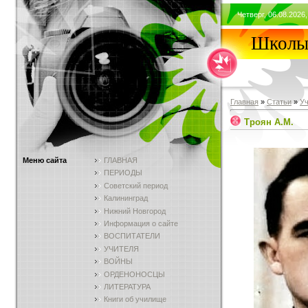
Четверг, 06.08.2026,
Школы 
Главная
»
Статьи
»
У
Троян А.М.
Меню сайта
ГЛАВНАЯ
ПЕРИОДЫ
Советский период
Калининград
Нижний Новгород
Информация о сайте
ВОСПИТАТЕЛИ
УЧИТЕЛЯ
ВОЙНЫ
ОРДЕНОНОСЦЫ
ЛИТЕРАТУРА
Книги об училище