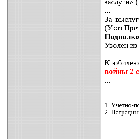
заслуги» 
...
За выслу
(Указ Пре
Подполк
Уволен из
...
К юбилею
войны 2 с
...
1. Учетно-п
2. Наградны