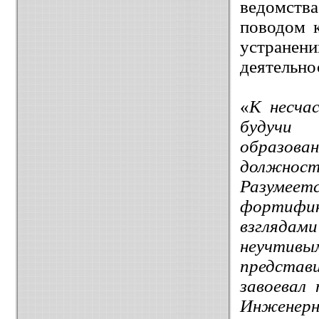
ведомст
поводом 
устране
деятельнос
«
К несч
будучи 
образов
должност
Разумее
фортифика
взгляда
неучтивым
представ
завоевал
Инженерн