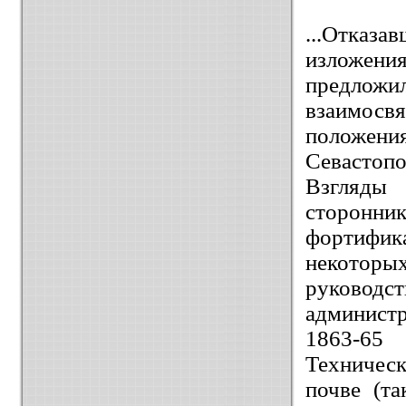
...Отказа
изложен
предложи
взаимосв
положени
Севастопо
Взгля
сторонник
фортифик
некото
руково
администр
1863-65
Техническ
почве (та