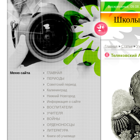
Воскресенье, 09.08.
Школы 
Главная
»
Статьи
»
У
Теляковский А
Меню сайта
ГЛАВНАЯ
ПЕРИОДЫ
Советский период
Калининград
Нижний Новгород
Информация о сайте
ВОСПИТАТЕЛИ
УЧИТЕЛЯ
ВОЙНЫ
ОРДЕНОНОСЦЫ
ЛИТЕРАТУРА
Книги об училище