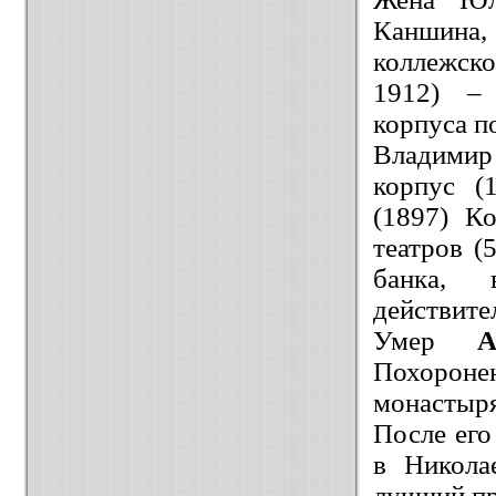
Каншина
коллежско
1912) – г
корпуса п
Владимир 
корпус (
(1897) К
театров (
банка, 
действите
Умер
Похорон
монастыря
После его
в Никола
лучший пр