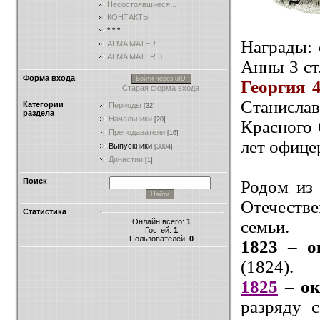
Несостоявшиеся...
КОНТАКТЫ
* * *
Награды: 
ALMA MATER
ALMA MATER 3
Анны 3 ст.
Форма входа
Войти через uID
Георгия 4
Старая форма входа
Станислав
Категории
Периоды
[32]
раздела
Начальники
[20]
Красного О
Преподаватели
[16]
лет офице
Выпускники
[3804]
Династии
[1]
Поиск
Родом из 
Отечеств
Статистика
Онлайн всего:
1
семьи.
Гостей:
1
Пользователей:
0
1823 – 
(1824).
1825
– о
разряду 