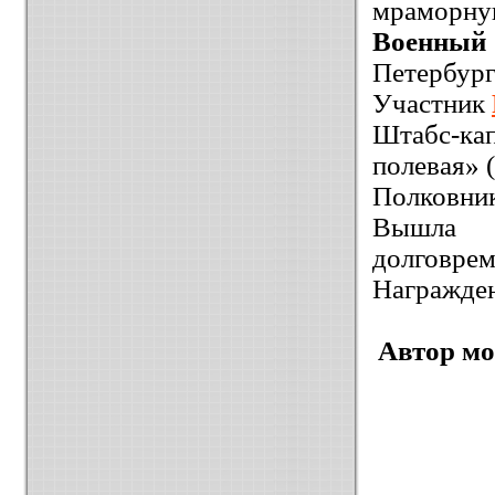
мраморн
Военный
Петербур
Участник
Штабс-кап
полевая» (
Полковник
Вышла 
долговрем
Награжде
Автор мо