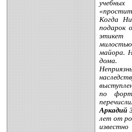
учебных
«простит
Когда Ни
подарок 
этикет 
милостью
майора. 
дома.
Неприя
наследст
выступле
по форт
перечисли
Аркадий 
лет от ро
известн