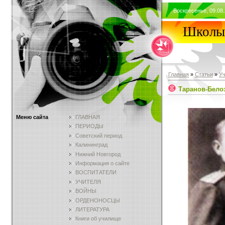
Воскресенье, 09.08.
Школы 
Главная
»
Статьи
»
У
Таранов-Белоз
Меню сайта
ГЛАВНАЯ
ПЕРИОДЫ
Советский период
Калининград
Нижний Новгород
Информация о сайте
ВОСПИТАТЕЛИ
УЧИТЕЛЯ
ВОЙНЫ
ОРДЕНОНОСЦЫ
ЛИТЕРАТУРА
Книги об училище