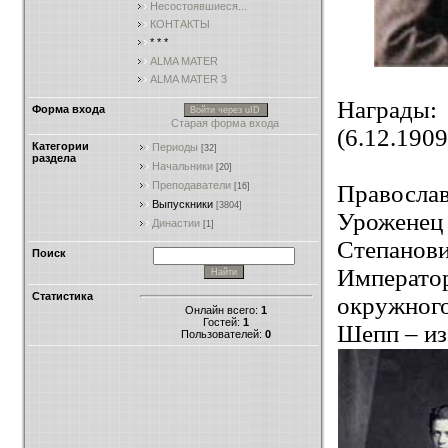
Несостоявшиеся...
КОНТАКТЫ
* * *
ALMA MATER
ALMA MATER 3
Награды:
Форма входа
Войти через uID
Старая форма входа
(6.12.1909
Категории
Периоды
[32]
раздела
Начальники
[20]
Преподаватели
Правосла
[16]
Выпускники
[3804]
Уроженец
Династии
[1]
Степанов
Поиск
Император
Статистика
окружного
Онлайн всего:
1
Гостей:
1
Шепп – из
Пользователей:
0