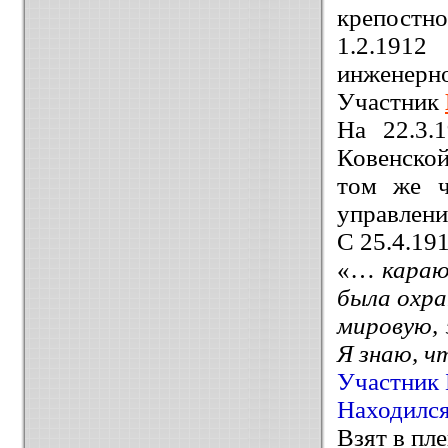
крепостно
1.2.1912
инженерно
Участник
На 22.3.
Ковенской 
том же ч
управлени
С 25.4.19
«…
караю
была охра
мировую, 
Я знаю, ч
Участник 
Находился
Взят в пл