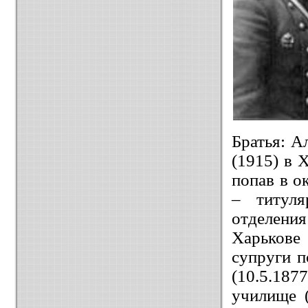
Братья: А
(1915) в 
попав в о
– титуля
отделени
Харькове 
супруги п
(10.5.18
училище (