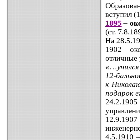
Образова
вступил (1
1895
– ок
(ст. 7.8.1
На 28.5.1
1902 – ок
отличные 
«…
учился
12-бально
к Николаю
подарок е
24.2.1905
управлени
12.9.1907
инженерно
4.5.1910 