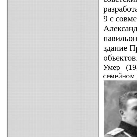
разработ
9 с совм
Александ
павильон
здание П
объектов
Умер (19
семейном 