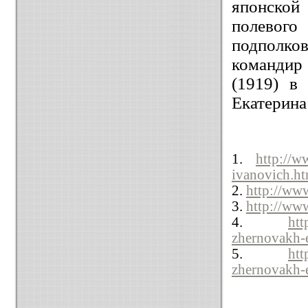
японской
полевого
подполков
командир 
(1919) в
Екатерина
1.
http://w
ivanovich.ht
2.
http://www
3.
http://www
4.
htt
zhernovakh-
5.
htt
zhernovakh-