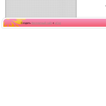
Создать
бесплатный сайт
с
uCoz