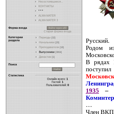
Несостоявшиеся...
КОНТАКТЫ
* * *
ALMA MATER
ALMA MATER 3
Форма входа
Войти через uID
Старая форма входа
Категории
Периоды
[32]
Русский.
раздела
Начальники
[20]
Родом из
Преподаватели
[16]
Выпускники
[3804]
Московско
Династии
[1]
В рядах 
Поиск
поступ
Москов
Статистика
Онлайн всего:
1
Ленингр
Гостей:
1
Пользователей:
0
1935
– 
Коминте
…
Член ВКП(б