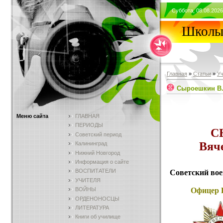
Суббота, 08.08.2026
Школы 
Главная
»
Статьи
»
У
Сыроешкин В.
Меню сайта
ГЛАВНАЯ
ПЕРИОДЫ
С
Советский период
Вяч
Калининград
Нижний Новгород
Информация о сайте
ВОСПИТАТЕЛИ
Советский вое
УЧИТЕЛЯ
Офицер 
ВОЙНЫ
ОРДЕНОНОСЦЫ
ЛИТЕРАТУРА
Книги об училище