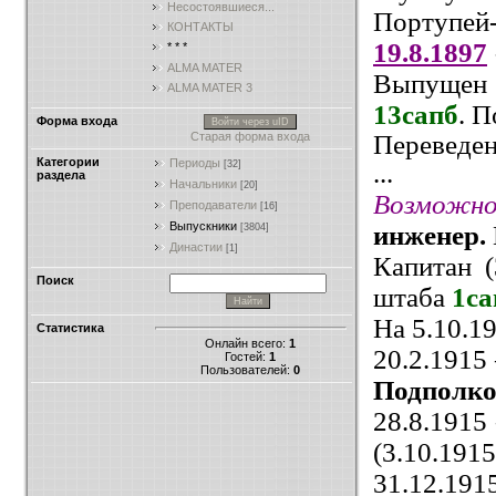
Несостоявшиеся...
Портупей
КОНТАКТЫ
19.8.1897
* * *
ALMA MATER
Выпущен
ALMA MATER 3
13сапб
.
По
Форма входа
Войти через uID
Переведен
Старая форма входа
Категории
Периоды
...
[32]
раздела
Начальники
[20]
Возможн
Преподаватели
[16]
Выпускники
инженер.
[3804]
Династии
[1]
Капитан (
Поиск
штаба
1са
На 5.10.1
Статистика
Онлайн всего:
1
20.2.1915
Гостей:
1
Пользователей:
0
Подполк
28.8.1915
(3.10.1915
31.12.191