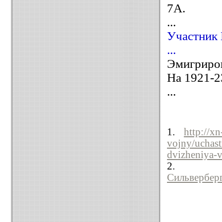
7А.
...
Участник 
...
Эмигриро
На 1921-2
...
1.
http://x
vojny/uchast
dvizheniya-v
Сильвербер