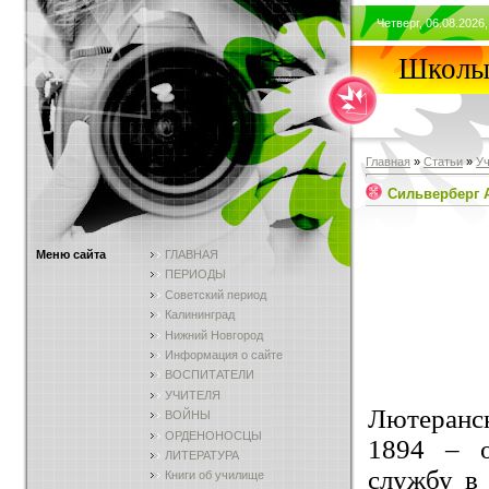
Четверг, 06.08.2026,
Школы 
Главная
»
Статьи
»
У
Сильверберг 
Меню сайта
ГЛАВНАЯ
ПЕРИОДЫ
Советский период
Калининград
Нижний Новгород
Информация о сайте
ВОСПИТАТЕЛИ
УЧИТЕЛЯ
Лютеранск
ВОЙНЫ
ОРДЕНОНОСЦЫ
1894 – 
ЛИТЕРАТУРА
службу 
Книги об училище