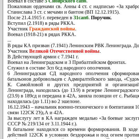
Воевал в составе
5 Сибирского сапб
.
Пожалован орденами св. Анны 4 ст. с надписью «За храброс
Станислава 3 ст. с мечами и бантом (ВП 12.12.1915).
После 21.4.1915 г. переведен в
31сапб
.
Поручик
.
Вступил (2.1918) в ряды РККА.
Участник
Гражданской войны
.
Воевал (1918-21) в рядах РККА.
...
В ряды КА призван (7.1941) Ленинским РВК Ленинграда. Д
Участник
Великой Отечественной войны
.
В Действующей армии с 7.1941 г.
Воевал на Ленинградском и 3 Прибалтийском фронтах.
Служил в составе 3сп 6сд народного ополчения.
6 Ленинградская СД народного ополчения сформирован
батальонов добровольцев с Адмиралтейского завода, «Судо
К. Самойловой и других предприятий и организаций
Ленинграда, находилась (до 13.9) в резерве Ленинградског
(23.9) в 189сд и передана в 42А, заняла позиции от с. Рыба
находилась (до 1.11) во 2 эшелоне.
16.12.1943 – начальник военно-технического и боепитания 1
связи 122СК 2Уд.А и 42А.
За выслугу лет в КА награжден медалью «За боевые заслу
СССР № 219/134 от 3.11.1944 г.).
В батальоне находился со времени формирования. В ходе
действий 122СК в условиях бездорожья и под огнем проти