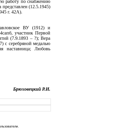
ую работу по снабжению
представлен (12.5.1945)
945 г. 42А).
авловское ВУ (1912) и
4сапб, участник Первой
тий (7.9.1893 – ?); Вера
917) с серебряной медалью
яя наставница; Любовь
Брюховецкий Р.И.
ользователи.