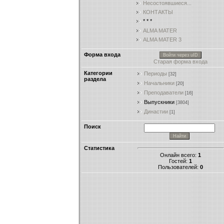
Несостоявшиеся...
КОНТАКТЫ
* * *
ALMA MATER
ALMA MATER 3
Форма входа
Войти через uID
Старая форма входа
Категории
Периоды
[32]
раздела
Начальники
[20]
Преподаватели
[16]
Выпускники
[3804]
Династии
[1]
Поиск
Статистика
Онлайн всего:
1
Гостей:
1
Пользователей:
0