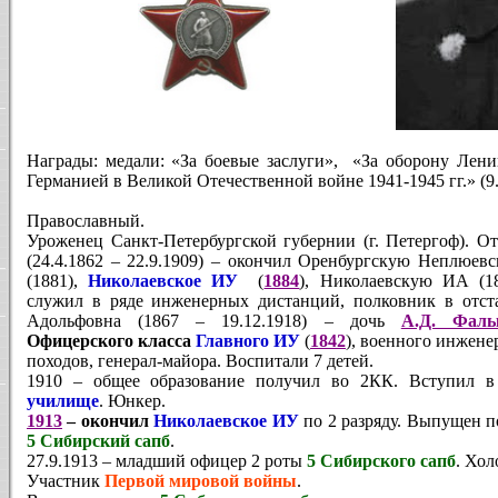
Награды: медали: «За боевые заслуги»,
«За оборону Лени
Германией в Великой Отечественной войне 1941-1945 гг.» (9.
Православный.
Уроженец Санкт-Петербургской губернии (г. Петергоф). О
(24.4.1862 – 22.9.1909) – окончил Оренбургскую Неплюе
(1881),
Николаевское ИУ
(
1884
), Николаевскую ИА (1
служил в ряде инженерных дистанций, полковник в отста
Адольфовна (1867 – 19.12.1918) – дочь
А.Д. Фальк
Офицерского класса
Главного ИУ
(
1842
), военного инжене
походов, генерал-майора. Воспитали 7 детей.
1910 – общее образование получил во 2КК. Вступил 
училище
. Юнкер.
1913
–
окончил
Николаевское ИУ
по 2 разряду. Выпущен п
5 Сибирский сапб
.
27.9.1913 – младший офицер 2 роты
5 Сибирского сапб
. Хол
Участник
Первой мировой войны
.