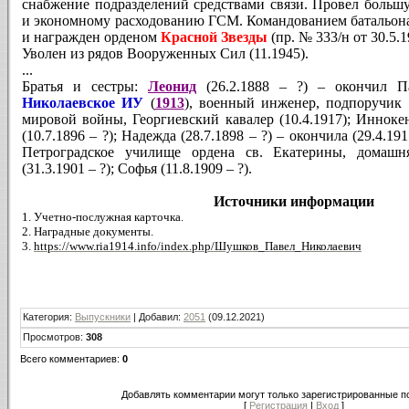
снабжение подразделений средствами связи. Провел больш
и экономному расходованию ГСМ. Командованием батальона 
и награжден орденом
Красной Звезды
(пр. № 333/н от 30.5.1
Уволен из рядов Вооруженных Сил (11.1945).
...
Братья и сестры:
Леонид
(26.2.1888 – ?) – окончил П
Николаевское ИУ
(
1913
), военный инженер, подпоручик 
мировой войны, Георгиевский кавалер (10.4.1917); Иннокен
(10.7.1896 – ?); Надежда (28.7.1898 – ?) – окончила (29.4.1
Петроградское училище ордена св. Екатерины, домашн
(31.3.1901 – ?); Софья (11.8.1909 – ?).
Источники информации
1.
Учетно-послужная карточка.
2. Наградные документы.
3.
https://www.ria1914.info/index.php/Шушков_Павел_Николаевич
Категория
:
Выпускники
|
Добавил
:
2051
(09.12.2021)
Просмотров
:
308
Всего комментариев
:
0
Добавлять комментарии могут только зарегистрированные п
[
Регистрация
|
Вход
]