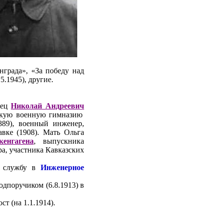
нграда», «За победу над
5.1945), другие.
тец
Николай Андреевич
вскую военную гимназию
889), военный инженер,
вке (1908). Мать Ольга
енгагена
, выпускника
ра, участника Кавказских
в службу в
Инженерное
одпоручиком (6.8.1913) в
ост (на 1.1.1914).