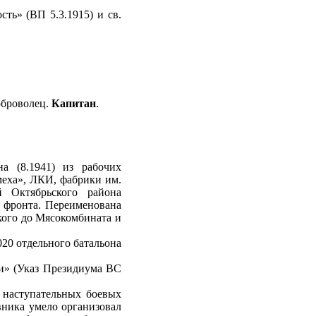
ть» (ВП 5.3.1915) и св.
оброволец.
Капитан
.
а (8.1941) из рабочих
меха», ЛКИ, фабрики им.
 Октябрьского района
о фронта. Переименована
цкого до Мясокомбината и
020 отдельного батальона
ги» (Указ Президиума ВС
 наступательных боевых
вника умело организовал