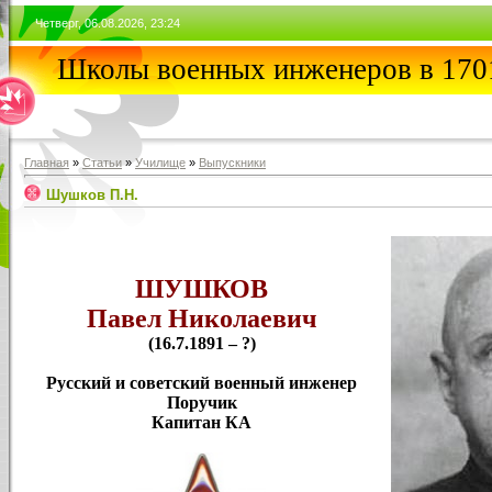
Четверг, 06.08.2026, 23:24
Школы военных инженеров в 1701
Главная
»
Статьи
»
Училищe
»
Выпускники
Шушков П.Н.
ШУШКОВ
Павел Николаевич
(16.7.1891 – ?)
Русский и советский военный инженер
Поручик
Капитан КА