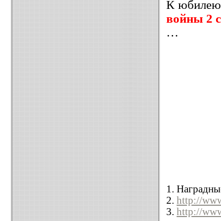
К юбилею
войны 2 с
…
1. Наградны
2.
http://ww
3.
http://www