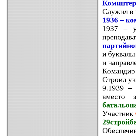
Коминте
Служил в 
1936 – к
1937 – у
преподав
партийно
и букваль
и направл
Командир 
Строил ук
9.1939 –
вместо 
батальон
Участник
29стройб
Обеспечи