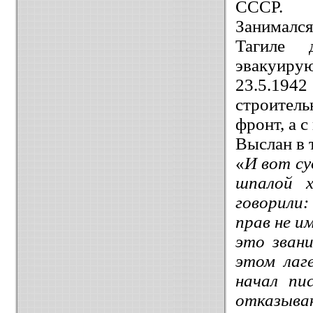
СССР.
Занималс
Тагиле 
эвакуирую
23.5.19
строител
фронт, а 
Выслан в 
«
И вот су
шпалой х
говорили:
прав не и
это звани
этом лаге
начал пи
отказыв