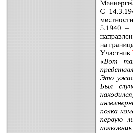
Маннерге
С 14.3.1
местности
5.1940 –
направлен
на границе
Участник
«
Вот та
представл
Это ужас
Был слу
находилс
инженерн
полка ком
первую л
полковни