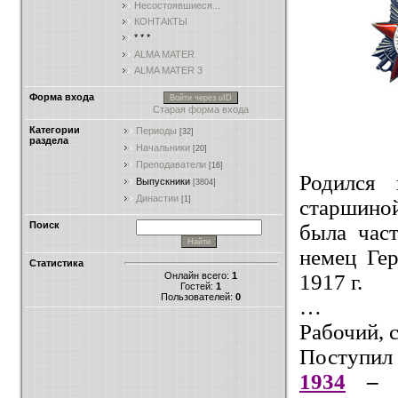
Несостоявшиеся...
КОНТАКТЫ
* * *
ALMA MATER
ALMA MATER 3
Форма входа
Войти через uID
Старая форма входа
Категории
Периоды
[32]
раздела
Начальники
[20]
Преподаватели
[16]
Родился 
Выпускники
[3804]
Династии
[1]
старшиной
Поиск
была час
немец Ге
Статистика
Онлайн всего:
1
1917 г.
Гостей:
1
Пользователей:
0
…
Рабочий, с
Поступил
1934
– 