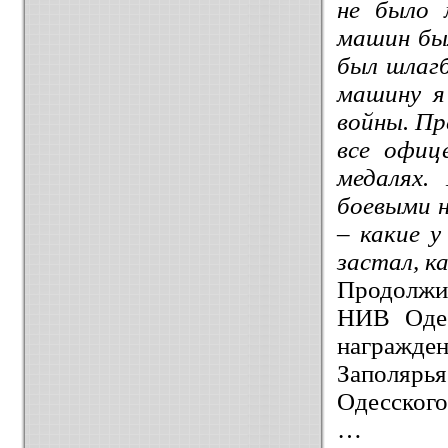
не было 
машин был
был шлаг
машину я
войны. Пр
все офиц
медалях.
боевыми н
– какие 
застал, к
Продолжи
НИВ Оде
награжд
Заполярь
Одесского
…