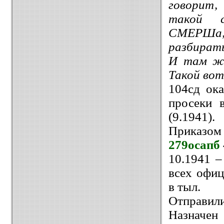
говорит,
такой с
СМЕРШа, 
разбирать
И там же
Такой вот
104сд ок
просеки 
(9.1941).
Приказом
279осапб
10.1941 
всех офи
в тыл.
Отправили
Назначен