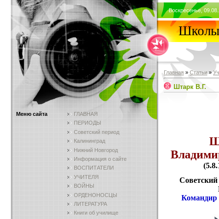
Воскресенье, 09.08.
Школы 
Главная
»
Статьи
»
У
Штарк В.Г.
Меню сайта
ГЛАВНАЯ
ПЕРИОДЫ
Советский период
Ш
Калининград
Нижний Новгород
Владими
Информация о сайте
(5.8
ВОСПИТАТЕЛИ
УЧИТЕЛЯ
Советский
ВОЙНЫ
ОРДЕНОНОСЦЫ
Командир 
ЛИТЕРАТУРА
Книги об училище