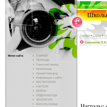
Воскресенье, 09.08.
Школы 
Главная
»
Статьи
»
У
Санников П.Н.
Меню сайта
ГЛАВНАЯ
ПЕРИОДЫ
Советский период
Калининград
Нижний Новгород
Информация о сайте
ВОСПИТАТЕЛИ
УЧИТЕЛЯ
ВОЙНЫ
ОРДЕНОНОСЦЫ
ЛИТЕРАТУРА
Книги об училище
Награды: о