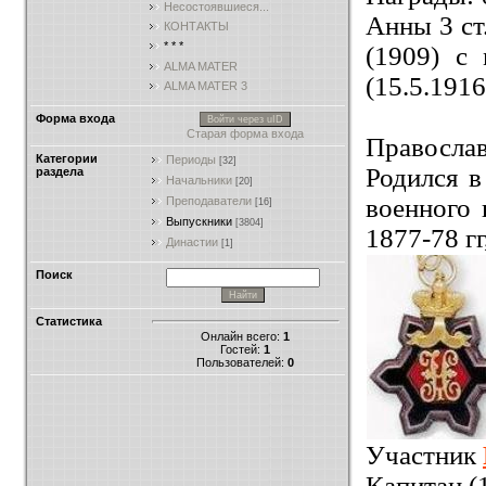
Несостоявшиеся...
Анны 3 ст.
КОНТАКТЫ
* * *
(1909) с 
ALMA MATER
(15.5.1916
ALMA MATER 3
Форма входа
Войти через uID
Старая форма входа
Правосла
Категории
Периоды
[32]
Родился 
раздела
Начальники
[20]
военного
Преподаватели
[16]
Выпускники
[3804]
1877-78 г
Династии
[1]
Поиск
Статистика
Онлайн всего:
1
Гостей:
1
Пользователей:
0
Участник
Капитан (1