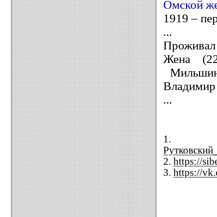
Омской же
1919 – пе
...
Проживал 
Жена (22
Мильшин
Владимир (
...
Рутковский
2.
https://s
3.
https://v