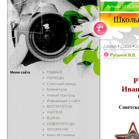
Пятница, 07.08.2026
Школы 
Главная
»
Статьи
»
У
Русанов И.В.
Меню сайта
ГЛАВНАЯ
ПЕРИОДЫ
Р
Советский период
Иван
Калининград
Нижний Новгород
Информация о сайте
Советск
ВОСПИТАТЕЛИ
УЧИТЕЛЯ
ВОЙНЫ
ОРДЕНОНОСЦЫ
ЛИТЕРАТУРА
Книги об училище