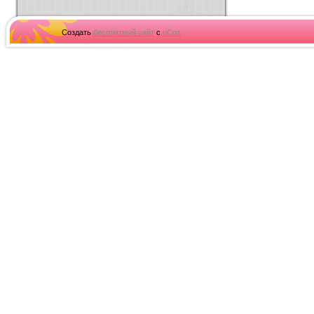
Создать
бесплатный сайт
с
uCoz