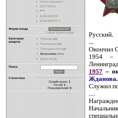
Несостоявшиеся...
КОНТАКТЫ
* * *
ALMA MATER
ALMA MATER 3
Форма входа
Войти через uID
Русский.
Старая форма входа
Категории
Периоды
[32]
...
раздела
Начальники
[20]
Окончил 
Преподаватели
[16]
Выпускники
[3804]
1954 –
Династии
[1]
Ленинград
Поиск
1957
– о
Жданова
.
Статистика
Онлайн всего:
1
Служил п
Гостей:
1
Пользователей:
0
…
Награжде
Начальни
специаль