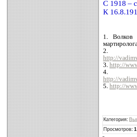
С 1918 – 
К 16.8.19
1. Волков
мартиролога
2.
http://vad
3.
http://ww
4.
http://vad
5.
http://ww
Категория
:
Вы
Просмотров
:
1