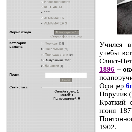
Несостоявшиеся...
КОНТАКТЫ
* * *
ALMA MATER
ALMA MATER 3
Форма входа
Войти через uID
Старая форма входа
Учился в
Категории
Периоды
[32]
раздела
Начальники
[20]
учебы вс
Преподаватели
[16]
Санкт-Пет
Выпускники
[3804]
Династии
[1]
1896
– ок
Поиск
подпоручи
Офицер
6
Статистика
Онлайн всего:
1
Поручик (
Гостей:
1
Пользователей:
0
Краткий 
июня 187
Понтонног
1902.