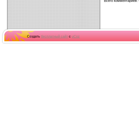
Всего комментариев
:
Создать
бесплатный сайт
с
uCoz