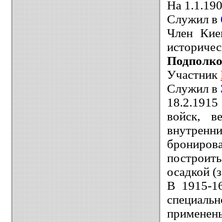
На 1.1.19
Служил в
Член Кие
историчес
Подполко
Участник
Служил в
18.2.1915
войск, в
внутрен
брониров
построит
осадкой (
В 1915-1
специаль
применен