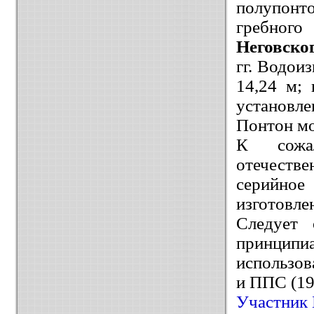
полупонто
гребного
Неговско
гг. Водои
14,24 м;
установл
Понтон мо
К сожал
отечеств
серийное
изготовле
Следует 
принципи
использов
и ППС (19
Участник 