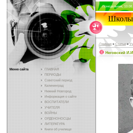
Понедельник, 10.08.
Школы 
Главная
»
Статьи
»
У
Неговский И.И
Меню сайта
ГЛАВНАЯ
ПЕРИОДЫ
Советский период
Калининград
Нижний Новгород
Информация о сайте
ВОСПИТАТЕЛИ
УЧИТЕЛЯ
ВОЙНЫ
ОРДЕНОНОСЦЫ
ЛИТЕРАТУРА
Книги об училище