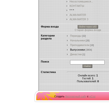
Несостоявшиеся...
КОНТАКТЫ
* * *
ALMA MATER
ALMA MATER 3
Форма входа
Войти через uID
Старая форма входа
Категории
Периоды
[32]
раздела
Начальники
[20]
Преподаватели
[16]
Выпускники
[3804]
Династии
[1]
Поиск
Статистика
Онлайн всего:
1
Гостей:
1
Пользователей:
0
Создать
бесплатный сайт
с
uCoz