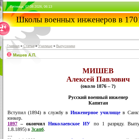
Пятница, 07.08.2026, 06:13
Школы военных инженеров в 1701
Главная
»
Статьи
»
Училищe
»
Выпускники
Мишев А.П.
МИШЕВ
Алексей Павлович
(около 1876 – ?)
Русский военный инженер
Капитан
Вступил (1894) в службу в
Инженерное училище
в Санк
юнкер.
1897
– окончил
Николаевское ИУ
по 1 разряду. Вып
1.8.1895) в
3сапб
.
…