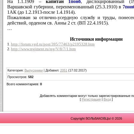
На 1.1.1909 –
капитан
1понб
, дислоцированный (19
Варшавской губернии, переименованный (25.3.1910) в
7пон
1АК (до 1.2.1913-после 1.4.1914).
Пожалован за отлично-усердную службу и труды, понес
действий, орденом св. Анны 2 ст. (ВП 22.4.1915).
…
Источники информации
1.
http://forum.vgd.ru/post/395/77463/p2195328.htm
2.
http://www.regiment.ru/reg/V/8/7/1.htm
Категория
:
Выпускники
|
Добавил
:
2051
(17.02.2017)
Просмотров
:
582
Всего комментариев
:
0
Добавлять комментарии могут только зарегистрированные п
[
Регистрация
|
Вход
]
Copyright ВОЛЬВАКОВЦЫ © 2026