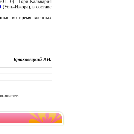
01-10) Гори-Кальвария
б
(Усть-Ижора), в составе
енные во время военных
Брюховецкий Р.И.
ользователи.