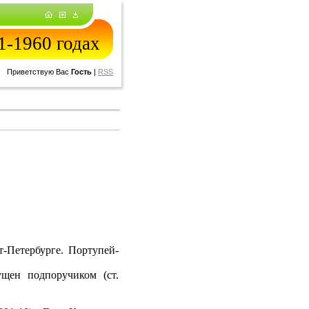
-1960 годах
Приветствую Вас
Гость
|
RSS
т-Петербурге. Портупей-
ущен подпоручиком (ст.