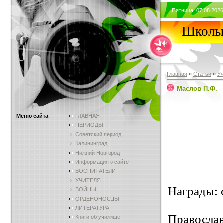
Пятница, 07.08.2026
Школы 
Главная
»
Статьи
»
У
Маслов П.Ф.
Меню сайта
ГЛАВНАЯ
ПЕРИОДЫ
Советский период
Калининград
Нижний Новгород
Информация о сайте
ВОСПИТАТЕЛИ
УЧИТЕЛЯ
Награды: о
ВОЙНЫ
ОРДЕНОНОСЦЫ
ЛИТЕРАТУРА
Правосла
Книги об училище