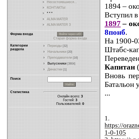
Несостоявшиеся...
1894 – ок
КОНТАКТЫ
Вступил в
* * *
ALMA MATER
1897
–
ок
ALMA MATER 3
8понб
.
Форма входа
Войти через uID
Старая форма входа
На 1900-03
Категории
Периоды
[32]
Штабс-капи
раздела
Начальники
[20]
Переведен
Преподаватели
[16]
Выпускники
[3804]
Капитан
Династии
[1]
Вновь пе
Поиск
Батальон 
...
Статистика
Онлайн всего:
3
Гостей:
3
Пользователей:
0
1.
https://oraz
1-0-105