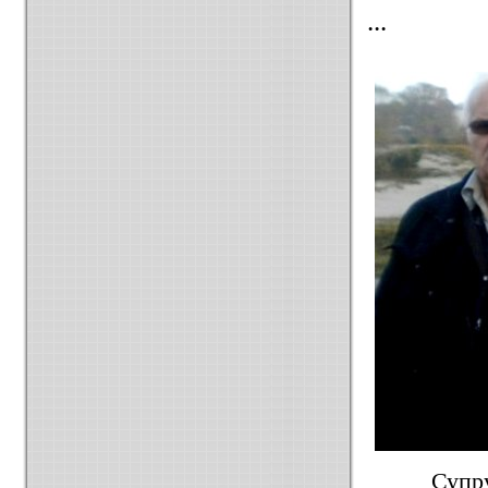
...
Супр