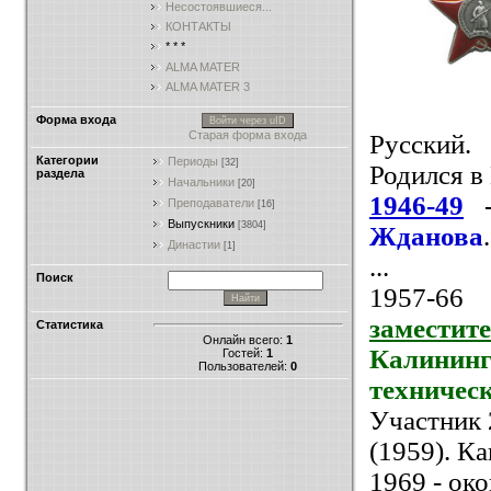
Несостоявшиеся...
КОНТАКТЫ
* * *
ALMA MATER
ALMA MATER 3
Форма входа
Войти через uID
Старая форма входа
Русский.
Категории
Периоды
[32]
Родился в
раздела
Начальники
[20]
1946-49
-
Преподаватели
[16]
Выпускники
[3804]
Жданова
Династии
[1]
...
Поиск
1957-66
заместит
Статистика
Онлайн всего:
1
Калининг
Гостей:
1
Пользователей:
0
техничес
Участник 
(1959). К
1969 - о