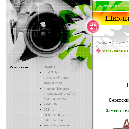
Суббота, 08.08.2026
Школы 
Главная
»
Статьи
»
У
Мартьянов Ю.
Меню сайта
ГЛАВНАЯ
ПЕРИОДЫ
Советский период
Калининград
Нижний Новгород
Информация о сайте
ВОСПИТАТЕЛИ
Советски
УЧИТЕЛЯ
ВОЙНЫ
Заместител
ОРДЕНОНОСЦЫ
ЛИТЕРАТУРА
Книги об училище