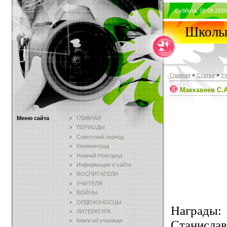
Суббота, 08.08.2026
Школы 
Главная
»
Статьи
»
У
Маккавеев С.А
Меню сайта
ГЛАВНАЯ
ПЕРИОДЫ
Советский период
Калининград
Нижний Новгород
Информация о сайте
ВОСПИТАТЕЛИ
УЧИТЕЛЯ
ВОЙНЫ
ОРДЕНОНОСЦЫ
Награды:
ЛИТЕРАТУРА
Книги об училище
Станислава