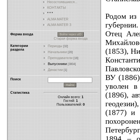
Несостоявшиеся...
КОНТАКТЫ
* * *
Родом из 
ALMA MATER
губернии.
ALMA MATER 3
Отец Алек
Форма входа
Войти через uID
Старая форма входа
Михайлов
Категории
Периоды
[32]
(1853), Н
раздела
Начальники
[20]
Константи
Преподаватели
[16]
Выпускники
[3804]
Павловско
Династии
[1]
ВУ (1886)
Поиск
уволен в
(1896), а
Статистика
Онлайн всего:
1
Гостей:
1
геодезии
Пользователей:
0
(1877) и 
похороне
Петербург
1894 – 