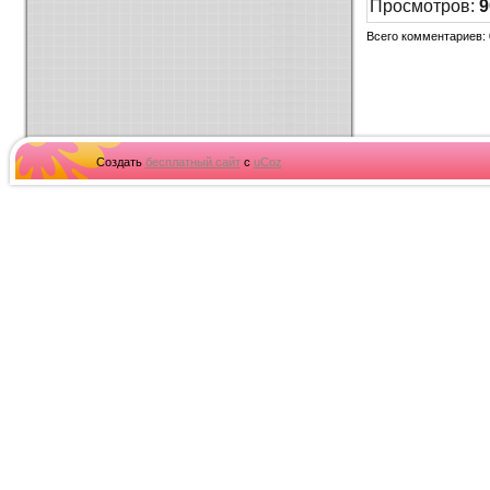
Просмотров
:
9
Всего комментариев
:
Создать
бесплатный сайт
с
uCoz