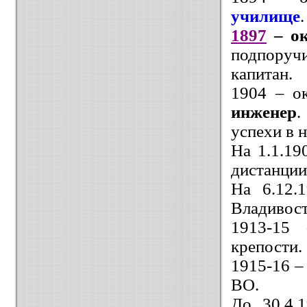
училище
1897
– о
подпоруч
капитан.
1904 – о
инженер
.
успехи в н
На 1.1.19
дистанции
На 6.12.
Владивост
1913-15 
крепости.
1915-16 –
ВО.
До 30.4.