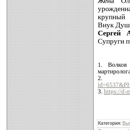
Жена Оль
урожденн
крупный 
Внук Душа
Сергей А
Супруги п
1. Волков
мартиролога
id=6537&PH
3.
https://d-
Категория
:
Вы