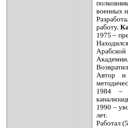
полковни
военных 
Разработ
работу.
Ка
1975 – пр
Находилс
Арабской
Академии
Возвратил
Автор и 
методичес
1984 – 
канализац
1990 – ув
лет.
Работал (