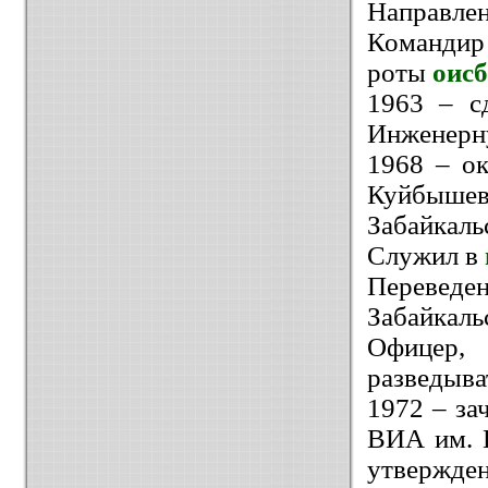
Направлен
Командир 
роты
оисб
1963 – с
Инженерн
1968 – о
Куйбыш
Забайкаль
Служил в
Переве
Забайкаль
Офицер
разведыва
1972 – за
ВИА им. 
утвержден