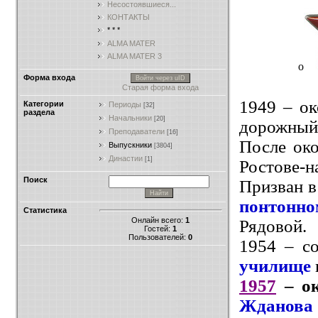
Несостоявшиеся...
КОНТАКТЫ
* * *
ALMA MATER
ALMA MATER 3
о
Форма входа
Войти через uID
Старая форма входа
1949 – ок
Категории
Периоды
[32]
раздела
Начальники
[20]
дорожный
Преподаватели
[16]
После ок
Выпускники
[3804]
Династии
[1]
Ростове-н
Поиск
Призван 
понтонн
Статистика
Онлайн всего:
1
Рядовой.
Гостей:
1
Пользователей:
0
1954 – с
училище
1957
– о
Жданов