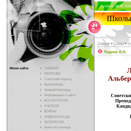
Суббота, 08.08.2026
Школы 
Главная
»
Статьи
»
У
Леднев А.Н.
Меню сайта
ГЛАВНАЯ
ПЕРИОДЫ
Альбер
Советский период
Калининград
Нижний Новгород
Советски
Информация о сайте
Препод
ВОСПИТАТЕЛИ
Кандид
УЧИТЕЛЯ
ВОЙНЫ
ОРДЕНОНОСЦЫ
ЛИТЕРАТУРА
Книги об училище