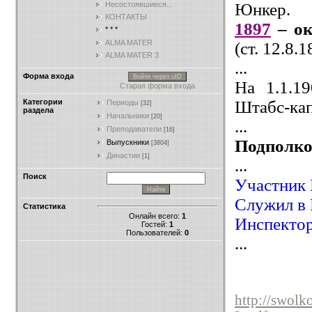
Юнкер.
Несостоявшиеся...
КОНТАКТЫ
1897
– ок
* * *
ALMA MATER
(ст. 12.8.
ALMA MATER 3
...
Форма входа
Войти через uID
На 1.1.1
Старая форма входа
Штабс-кап
Категории
Периоды
[32]
раздела
Начальники
[20]
...
Преподаватели
[16]
Подполко
Выпускники
[3804]
Династии
[1]
...
Поиск
Участник 
Служил в 
Статистика
Онлайн всего:
1
Инспектор
Гостей:
1
Пользователей:
0
...
http://swol