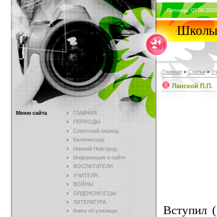
Пятница, 07.08.2026
Школы 
Главная
»
Статьи
»
У
Ланской П.П.
Меню сайта
ГЛАВНАЯ
ПЕРИОДЫ
Советский период
Калининград
Нижний Новгород
Информация о сайте
ВОСПИТАТЕЛИ
УЧИТЕЛЯ
ВОЙНЫ
ОРДЕНОНОСЦЫ
ЛИТЕРАТУРА
Вступил 
Книги об училище