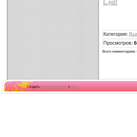
L.pdf
Категория
:
Вы
Просмотров
:
6
Всего комментариев
:
Создать
бесплатный сайт
с
uCoz