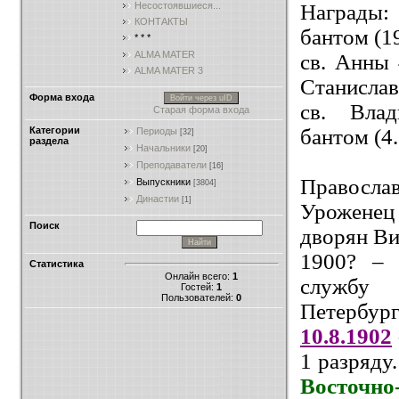
Награды:
Несостоявшиеся...
КОНТАКТЫ
бантом (19
* * *
ALMA MATER
св. Анны 
ALMA MATER 3
Станислава
Форма входа
Войти через uID
св. Вла
Старая форма входа
бантом
(4
Категории
Периоды
[32]
раздела
Начальники
[20]
Преподаватели
[16]
Правосла
Выпускники
[3804]
Династии
[1]
Уроженец 
Поиск
дворян Ви
1900? – 
Статистика
Онлайн всего:
1
служб
Гостей:
1
Пользователей:
0
Петербург
10.8.1902
1 разряд
Восточно