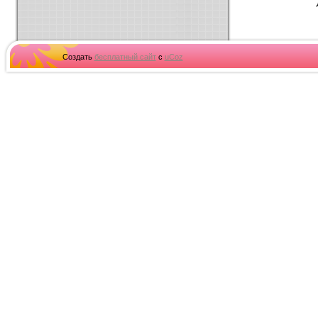
Создать
бесплатный сайт
с
uCoz