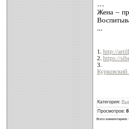
…
Жена – пр
Воспитыва
...
1.
http://art
2.
https://s
Курковский
Категория
:
Вы
Просмотров
:
8
Всего комментариев
: