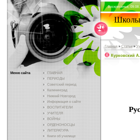
Воскресенье, 09.08.
Школы 
Главная
»
Статьи
»
У
Курковский А.
Меню сайта
ГЛАВНАЯ
ПЕРИОДЫ
Советский период
Калининград
Нижний Новгород
Информация о сайте
Ру
ВОСПИТАТЕЛИ
УЧИТЕЛЯ
ВОЙНЫ
ОРДЕНОНОСЦЫ
ЛИТЕРАТУРА
Книги об училище