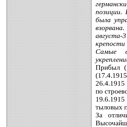
германски
позиции. 
была упр
взорван
августа-
крепости 
Самые о
укреплени
Прибыл (
(17.4.1915,
26.4.191
по строево
19.6.191
тыловых п
За отлич
Высочайше