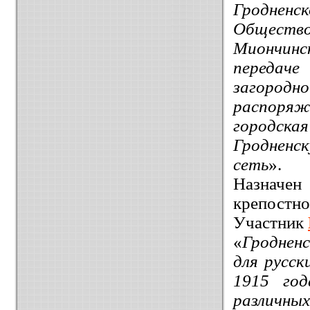
Гроднен
Общество
Миончинс
передач
загородн
распоряж
городск
Гродненс
сеть
».
Назначе
крепостно
Участник
«
Гродненс
для русск
1915 год
различных