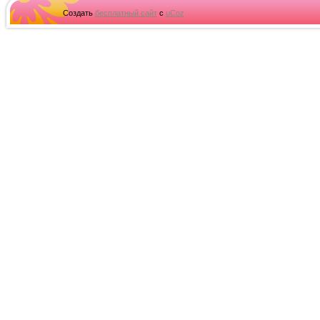
Создать
бесплатный сайт
с
uCoz