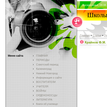
Воскресенье, 09.08.
Школы 
Главная
»
Статьи
»
У
Крайнов Ф.М.
Меню сайта
ГЛАВНАЯ
ПЕРИОДЫ
Советский период
Калининград
Нижний Новгород
Информация о сайте
ВОСПИТАТЕЛИ
УЧИТЕЛЯ
ВОЙНЫ
ОРДЕНОНОСЦЫ
ЛИТЕРАТУРА
Книги об училище