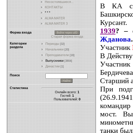
Несостоявшиеся...
В КА с 
КОНТАКТЫ
Башкирск
* * *
ALMA MATER
Курсант.
ALMA MATER 3
1939
? –
Форма входа
Войти через uID
Старая форма входа
Жданова
Категории
Периоды
[32]
Участник
раздела
Начальники
[20]
В Действу
Преподаватели
[16]
Выпускники
[3804]
Участник
Династии
[1]
Бердичева
Поиск
Старший а
При подг
Статистика
Онлайн всего:
1
(26.9.194
Гостей:
1
Пользователей:
0
командир 
мост. Вы
минометн
танки был