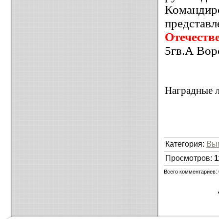
Командир
представ
Отечеств
5гв.А Вор
Наградные л
Категория
:
Вы
Просмотров
:
1
Всего комментариев
: