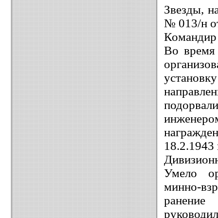
Звезды, н
№ 013/н о
Командир 
Во время
организов
установ
направле
подорвал
инженер
награжде
18.2.1943 
Дивизионн
Умело ор
минно-вз
ранение 
руковод