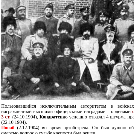
Пользовавшийся исключительным авторитетом в войска
награжденный высшими офицерскими наградами – орденами
3 ст.
(24.10.1904),
Кондратенко
успешно отразил 4 штурма пр
(22.10.1904).
Погиб
(2.12.1904) во время артобстрела. Он был душою о
смертью вопрос о судьбе крепости был решен.