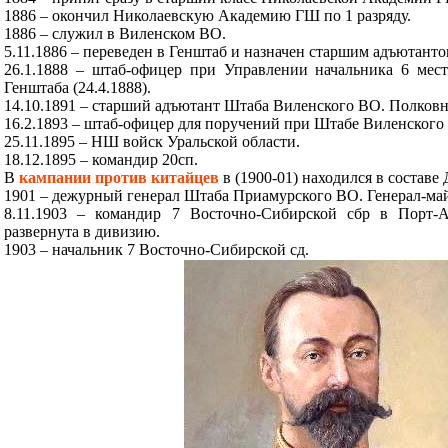
1886 – окончил Николаевскую Академию ГШ по 1 разряду.
1886 – служил в Виленском ВО.
5.11.1886 – переведен в Генштаб и назначен старшим адъютант
26.1.1888 – штаб-офицер при Управлении начальника 6 мес
Генштаба (24.4.1888).
14.10.1891 – старший адъютант Штаба Виленского ВО. Полковник
16.2.1893 – штаб-офицер для поручений при Штабе Виленского
25.11.1895 – НШ войск Уральской области.
18.12.1895 – командир 20сп.
В
кампании против китайцев
в (1900-01) находился в составе
1901 – дежурный генерал Штаба Приамурского ВО. Генерал-май
8.11.1903 – командир 7 Восточно-Сибирской сбр в Порт-А
развернута в дивизию.
1903 – начальник 7 Восточно-Сибирской сд.