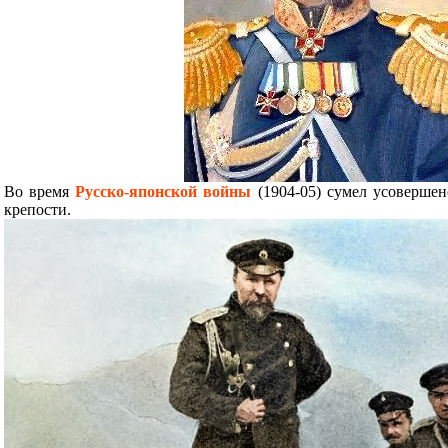
Во время
Русско-японской войны
(1904-05)
сумел усовершен
крепости.