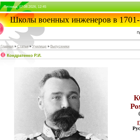
Пятница, 07.08.2026, 12:45
Школы военных инженеров в 1701-
П
Главная
»
Статьи
»
Училищe
»
Выпускники
Кондратенко Р.И.
К
Ро
Г
Ру