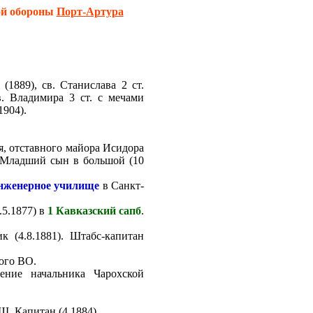
ой обороны
Порт-Артура
 (1889), св. Станислава 2 ст.
св. Владимира 3 ст. с мечами
1904).
я, отставного майора Исидора
Младший сын в большой (10
нженерное училище
в Санкт-
5.1877) в
1 Кавказский сапб
.
 (4.8.1881). Штабс-капитан
ого ВО.
ение начальника Чарохской
Ш. Капитан (4.1884).