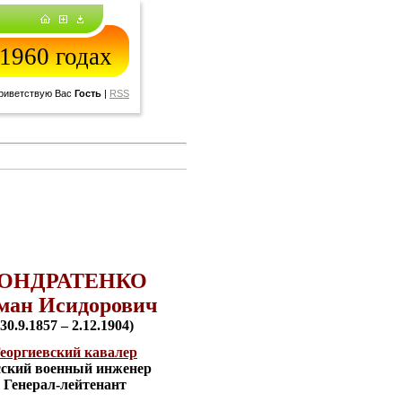
1960 годах
риветствую Вас
Гость
|
RSS
ОНДРАТЕНКО
ман Исидорович
(30.9.1857 – 2.12.1904)
еоргиевский кавалер
сский
военный инженер
Генерал-лейтенант