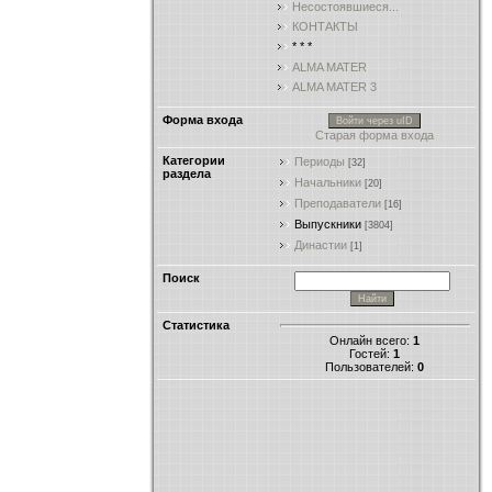
Несостоявшиеся...
КОНТАКТЫ
* * *
ALMA MATER
ALMA MATER 3
Форма входа
Войти через uID
Старая форма входа
Категории
Периоды
[32]
раздела
Начальники
[20]
Преподаватели
[16]
Выпускники
[3804]
Династии
[1]
Поиск
Статистика
Онлайн всего:
1
Гостей:
1
Пользователей:
0