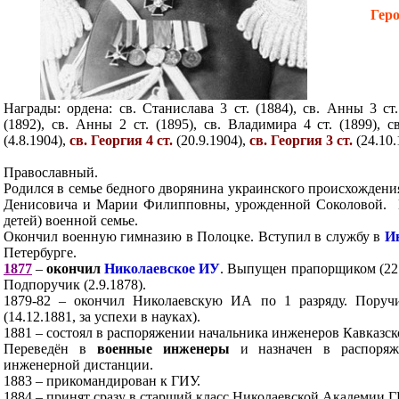
Гер
Награды: ордена: св. Станислава 3 ст. (1884), св. Анны 3 ст.
(1892), св. Анны 2 ст. (1895), св. Владимира 4 ст. (1899), 
(4.8.1904),
св. Георгия 4 ст.
(20.9.1904),
св. Георгия 3 ст.
(24.10.
Православный.
Родился в семье бедного дворянина украинского происхождени
Денисовича и Марии Филипповны, урожденной Соколовой. 
детей) военной семье.
Окончил военную гимназию в Полоцке. Вступил в службу в
И
Петербурге.
1877
–
окончил
Николаевское ИУ
. Выпущен прапорщиком (22.
Подпоручик (2.9.1878).
1879-82 – окончил Николаевскую ИА по 1 разряду. Поручик
(14.12.1881, за успехи в науках).
1881 – состоял в распоряжении начальника инженеров Кавказск
Переведён в
военные инженеры
и назначен в распоряж
инженерной дистанции.
1883 – прикомандирован к ГИУ.
1884 – принят сразу в старший класс Николаевской Академии Г