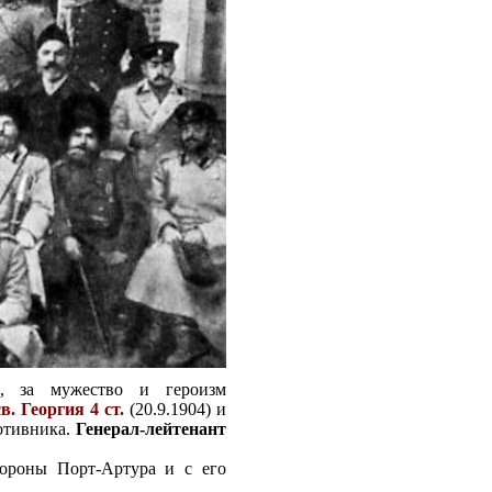
х, за мужество и героизм
св. Георгия 4 ст.
(20.9.1904)
и
отивника.
Генерал-лейтенант
бороны Порт-Артура и с его