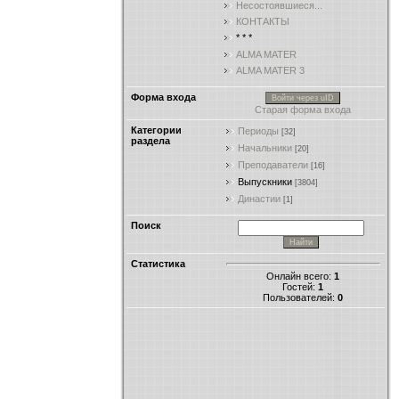
Несостоявшиеся...
КОНТАКТЫ
* * *
ALMA MATER
ALMA MATER 3
Форма входа
Войти через uID
Старая форма входа
Категории
Периоды
[32]
раздела
Начальники
[20]
Преподаватели
[16]
Выпускники
[3804]
Династии
[1]
Поиск
Статистика
Онлайн всего:
1
Гостей:
1
Пользователей:
0