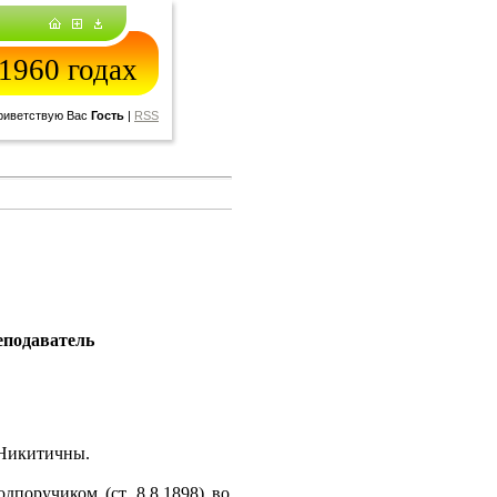
1960 годах
риветствую Вас
Гость
|
RSS
еподаватель
 Никитичны.
дпоручиком (ст. 8.8.1898) во