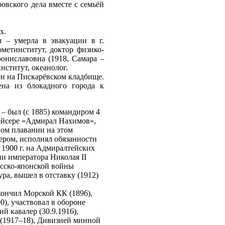
овского дела вместе с семьёй
х.
 – умерла в эвакуации в г.
метинститут, доктор физико-
рониславовна (1918, Самара –
нститут, океанолог.
ен на Пискарёвском кладбище.
на из блокадного города к
 – был (с 1885) командиром 4
ейсере «Адмирал Нахимов»,
ном плавании на этом
ером, исполнял обязанности
 1900 г. на Адмиралтейских
ии императора Николая II
усско-японской войны
ра, вышел в отставку (1912)
окончил Морской КК (1896),
), участвовал в обороне
й кавалер (30.9.1916),
 (1917–18), Дивизией минной