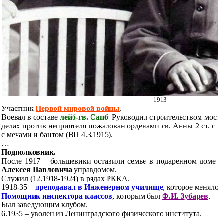
1913
Участник
Первой мировой войны
.
Воевал в составе
лейб-гв. Сапб
. Руководил строительством мост
делах против неприятеля пожалован орденами св. Анны 2 ст. с 
с мечами и бантом (ВП 4.3.1915).
…
Подполковник.
После 1917 – большевики оставили семье в подаренном доме 
Алексея Павловича
управдомом.
Служил (12.1918-1924) в рядах РККА.
1918-35 –
преподавал в Инженерном училище
, которое менял
Помощник инспектора классов
, которым был
Ф.И. Зубарев
.
Был заведующим клубом.
6.1935 – уволен из Ленинградского физического института.