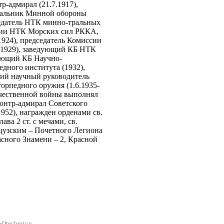
р-адмирал (21.7.1917),
чальник Минной обороны
седатель НТК минно-тральных
ции НТК Морских сил РККА,
924), председатель Комиссии
–1929), заведующий КБ НТК
ующий КБ Научно-
дного института (1932),
ший научный руководитель
орпедного оружия (1.6.1935-
ечественной войны выполнял
контр-адмирал Советского
 1952), награжден орденами св.
ава 2 ст. с мечами, св.
нцузским – Почетного Легиона
асного Знамени – 2, Красной
e-Otechestvu