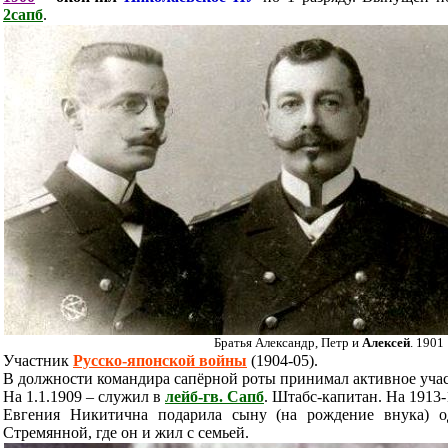
2сапб
.
Братья Александр, Петр и
Алексей
. 1901
Участник
Русско-японской войны
(1904-05).
В должности командира сапёрной роты принимал активное учас
На 1.1.1909 – служил в
лейб-гв. Сапб
. Штабс-капитан.
На 1913-
Евгения Никитична подарила сыну (на рождение внука) о
Стремянной, где он и жил с семьей.