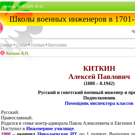
Четверг, 06.08.2026, 00:15
Школы военных инженеров в 1701-
П
Главная
»
Статьи
»
Училищe
»
Выпускники
Киткин А.П.
КИТКИН
Алексей Павлович
(1880 – 8.1942)
Русский и советский военный инженер и пр
Подполковник
Помощник инспектора классов
Русский.
Православный.
Родился в семье контр-адмирала Павла Алексеевича и Евгении
Поступил в
Инженерное училище
.
1900
– окончил
Николаевское ИУ
по 1 разряду. Выпущен по