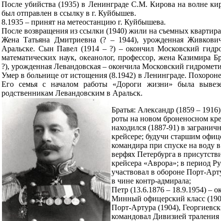
После убийства (1935) в Ленинграде С.М. Кирова на волне кир
был отправлен в ссылку в г. Куйбышев.
8.1935 – принят на метеостанцию г. Куйбышева.
После возвращения из ссылки (1940) жили на съемных квартира
Жена Татьяна Дмитриевна (? – 1944), урожденная Живкович
Аральске. Сын Павел (1914 – ?) – окончил Московский гидро
математических наук, океанолог, профессор, жена Казимира Б
?), урожденная Левандовская – окончила Московский гидромети
Умер в больнице от истощения (8.1942) в Ленинграде. Похорон
Его семья с началом работы «Дороги жизни» была вывезе
родственникам Левандовским в Аральск.
Братья: Александр (1859 – 1916)
роты на новом броненосном кр
находился (1887-91) в загранич
крейсере; будучи старшим офиц
командира при спуске на воду в
верфях Петербурга в присутств
крейсера «Аврора»; в период Р
участвовал в обороне Порт-Арту
в чине контр-адмирала;
Петр (13.6.1876 – 18.9.1954) – 
Минный офицерский класс (1900
Порт-Артура (1904), Георгиевски
командовал Дивизией траления