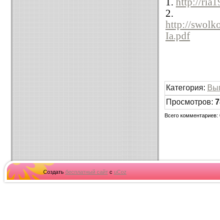
1.
http://ria
2.
http://swol
Ia.pdf
Категория
:
Вы
Просмотров
:
7
Всего комментариев
:
Создать
бесплатный сайт
с
uCoz