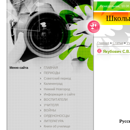
Понедельник, 10.08.
Школы 
Главная
»
Статьи
»
У
Якубович С.В.
Меню сайта
ГЛАВНАЯ
ПЕРИОДЫ
Советский период
Калининград
Нижний Новгород
Информация о сайте
ВОСПИТАТЕЛИ
УЧИТЕЛЯ
ВОЙНЫ
ОРДЕНОНОСЦЫ
Русс
ЛИТЕРАТУРА
Книги об училище