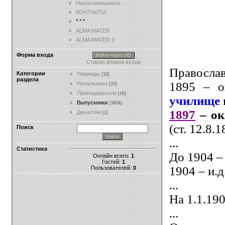
Несостоявшиеся...
КОНТАКТЫ
* * *
ALMA MATER
ALMA MATER 3
Форма входа
Войти через uID
Старая форма входа
Правосла
Категории
Периоды
[32]
раздела
1895 – о
Начальники
[20]
Преподаватели
[16]
училище
Выпускники
[3804]
1897
– ок
Династии
[1]
(ст. 12.8.
Поиск
...
Статистика
До 1904 –
Онлайн всего:
1
Гостей:
1
1904 – и.
Пользователей:
0
...
На 1.1.19
...