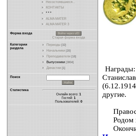
Несостоявшиеся...
КОНТАКТЫ
* * *
ALMA MATER
ALMA MATER 3
Форма входа
Войти через uID
Старая форма входа
Категории
Периоды
[32]
раздела
Начальники
[20]
Преподаватели
[16]
Выпускники
[3804]
Награды:
Династии
[1]
Станислав
Поиск
(6.12.191
Статистика
другие.
Онлайн всего:
1
Гостей:
1
Пользователей:
0
Право
Родом 
Окон