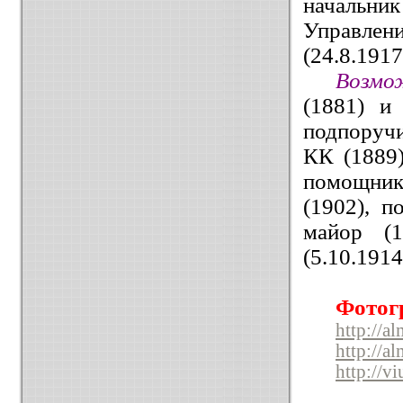
начальни
Управлен
(24.8.191
Возмо
(1881) и
подпоручи
КК (1889)
помощник
(1902), п
майор (1
(5.10.191
Фотог
http://a
http://a
http://v