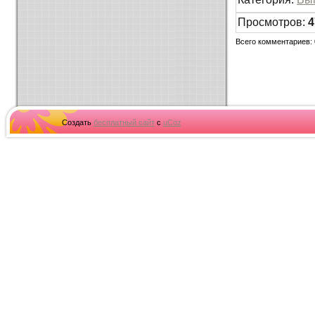
Просмотров
:
4
Всего комментариев
:
Создать
бесплатный сайт
с
uCoz