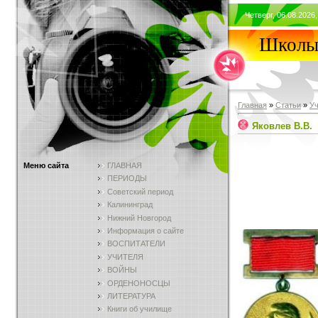
Четверг, 06.08.2026,
Школы 
Главная
»
Статьи
»
У
Яковлев В.В.
Меню сайта
ГЛАВНАЯ
ПЕРИОДЫ
Советский период
Калининград
Нижний Новгород
Информация о сайте
ВОСПИТАТЕЛИ
УЧИТЕЛЯ
ВОЙНЫ
ОРДЕНОНОСЦЫ
ЛИТЕРАТУРА
Книги об училище