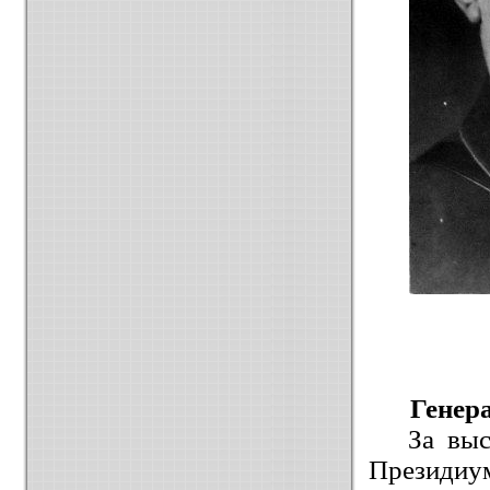
Генер
За вы
Президиум