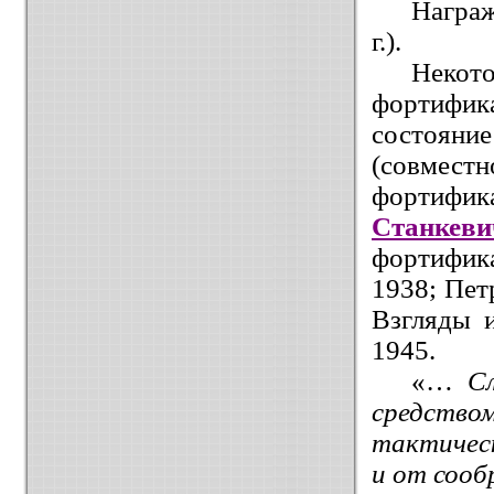
Награ
г.).
Некот
фортифик
состояни
(совмес
фортифик
Станкеви
фортифика
1938; Пет
Взгляды и
1945.
«…
С
средство
тактическ
и от сооб