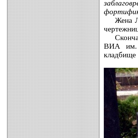
заблагов
фортифи
Жена 
чертежниц
Сконча
ВИА им. 
кладбище (