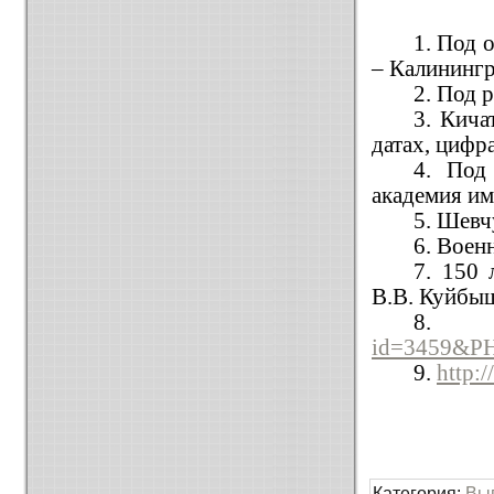
1. Под 
– Калинингр
2. Под 
3. Кича
датах, цифр
4. Под
академия им
5. Шевч
6. Воен
7. 150
В.В. Куйбыш
id=3459&PH
9.
http:
Категория
:
Вы