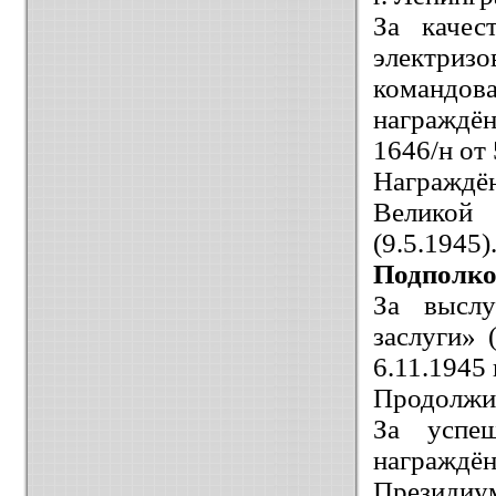
За качес
электризо
командова
награждё
1646/н от 
Награждё
Великой
(9.5.1945)
Подполко
За выслу
заслуги»
6.11.1945 г
Продолжил
За успеш
награж
Президиум