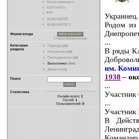
Несостоявшиеся...
КОНТАКТЫ
* * *
Украинец.
ALMA MATER
Родом из
ALMA MATER 3
Днепропет
Форма входа
Войти через uID
Старая форма входа
...
Категории
Периоды
[32]
В ряды КА
раздела
Начальники
[20]
Добровол
Преподаватели
[16]
Выпускники
[3804]
им. Коми
Династии
[1]
1938
– ок
Поиск
...
Участник
Статистика
Онлайн всего:
1
Гостей:
1
...
Пользователей:
0
Участник
В Действ
Ленинград
Команди