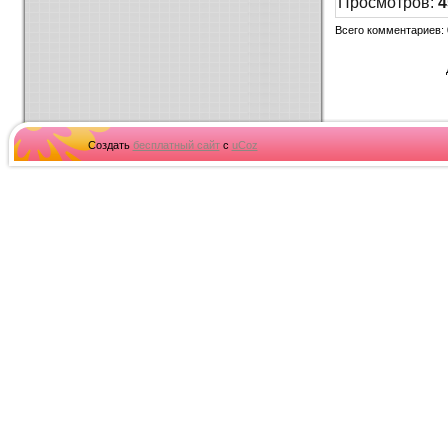
Просмотров
:
4
Всего комментариев
:
Создать
бесплатный сайт
с
uCoz