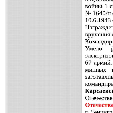
войны 1 с
№ 1640/н 
10.6.1943
Награжде
вручения о
Команди
Умело р
электризо
67 армий.
минных п
заготавл
команд
Карсаевс
Отечеств
Отечестве
г. Ленингр