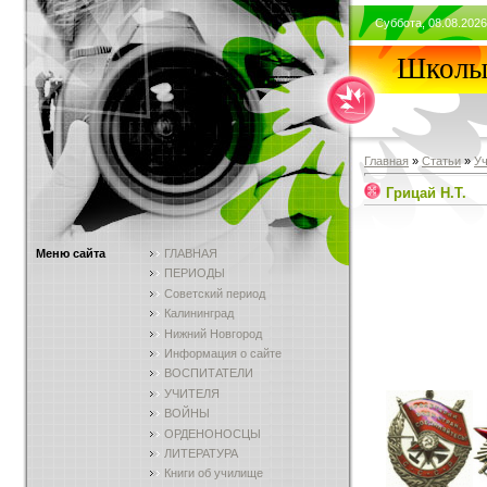
Суббота, 08.08.2026
Школы 
Главная
»
Статьи
»
У
Грицай Н.Т.
Меню сайта
ГЛАВНАЯ
ПЕРИОДЫ
Советский период
Калининград
Нижний Новгород
Информация о сайте
ВОСПИТАТЕЛИ
УЧИТЕЛЯ
ВОЙНЫ
ОРДЕНОНОСЦЫ
ЛИТЕРАТУРА
Книги об училище