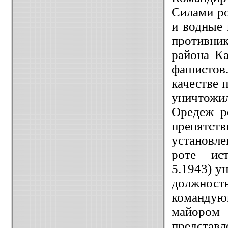
Силами ро
и водные 
противни
района К
фашистов
качестве п
уничтожил
Оредеж р
препятст
установле
роте
ис
5.1943) у
должнос
командующ
майоро
представ