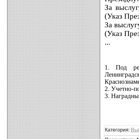
За выслу
(Указ Пре
За выслуг
(Указ Пре
...
1. Под ре
Ленингра
Краснознаме
2. Учетно-п
3. Наградны
Категория
:
Вы