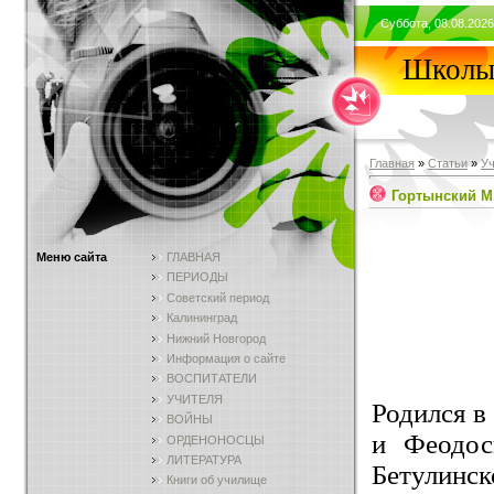
Суббота, 08.08.2026
Школы 
Главная
»
Статьи
»
У
Гортынский М.
Меню сайта
ГЛАВНАЯ
ПЕРИОДЫ
Советский период
Калининград
Нижний Новгород
Информация о сайте
ВОСПИТАТЕЛИ
УЧИТЕЛЯ
Родился в
ВОЙНЫ
и Феодос
ОРДЕНОНОСЦЫ
ЛИТЕРАТУРА
Бетулинск
Книги об училище