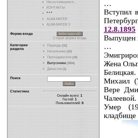
…
Несостоявшиеся...
КОНТАКТЫ
Вступил 
* * *
Петербург
ALMA MATER
ALMA MATER 3
12.8.1895
Форма входа
Войти через uID
Выпущен п
Старая форма входа
…
Категории
Периоды
[32]
раздела
Начальники
[20]
Эмигриро
Преподаватели
[16]
Жена Ольг
Выпускники
[3804]
Династии
[1]
Белицкая
Поиск
Михаил (7
Вере Дмит
Статистика
Онлайн всего:
1
Чалеевой.
Гостей:
1
Пользователей:
0
Умер (1
кладбище 