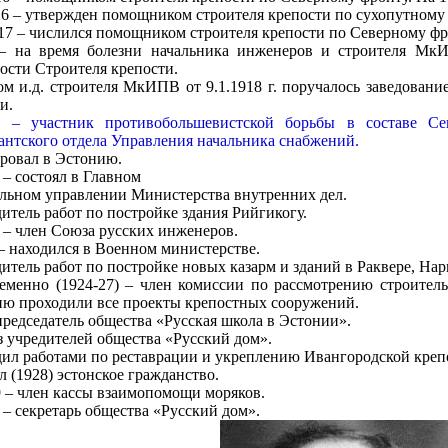
16 – утвержден помощником строителя крепости по сухопутному
17 – числился помощником строителя крепости по Северному фр
 – на время болезни начальника инженеров и строителя М
ости Строителя крепости.
м и.д. строителя МкИПВ от 9.1.1918 г. поручалось заведовани
и.
 – участник противобольшевистской борьбы в составе Се
нтского отдела Управления начальника снабжений.
ровал в Эстонию.
 – состоял в Главном
льном управлении Министерства внутренних дел.
итель работ по постройке здания Рийгикогу.
 – член Союза русских инженеров.
– находился в Военном министерстве.
итель работ по постройке новых казарм и зданий в Раквере, Нар
еменно (1924-27) – член комиссии по рассмотрению строитель
ию проходили все проекты крепостных сооружений.
председатель общества «Русская школа в Эстонии».
 учредителей общества «Русский дом».
ил работами по реставрации и укреплению Ивангородской крепо
 (1928) эстонское гражданство.
 – член кассы взаимопомощи моряков.
 – секретарь общества «Русский дом».