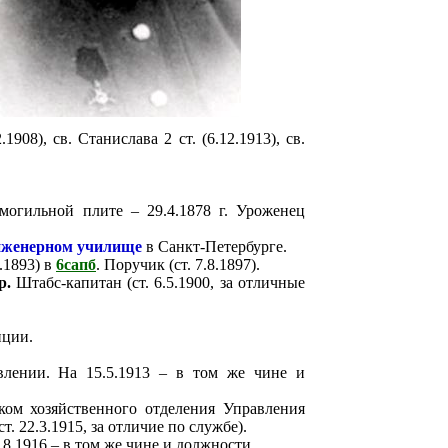
1908), св. Станислава 2 ст. (6.12.1913), св.
могильной плите – 29.4.1878 г. Уроженец
женерном училище
в Санкт-Петербурге.
.1893)
в
6сапб
. Поручик (ст. 7.8.1897).
р.
Штабс-капитан (ст. 6.5.1900, за отличные
нции.
влении. На 15.5.1913 – в том же чине и
ком хозяйственного отделения Управления
ст. 22.3.1915, за отличие по службе).
8.1916 – в том же чине и должности.