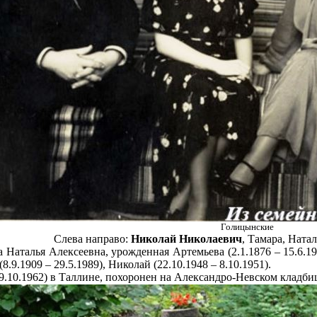
Голицынские
Слева направо:
Николай Николаевич
, Тамара, Ната
 Наталья Алексеевна, урожденная Артемьева (2.1.1876 – 15.6.195
(8.9.1909 – 29.5.1989), Николай (22.10.1948 – 8.10.1951).
9.10.1962) в Таллине, похоронен на Александро-Невском кладби