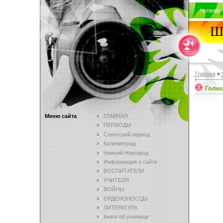
Четверг, 
Шк
Главная
»
Голи
Меню сайта
ГЛАВНАЯ
ПЕРИОДЫ
Советский период
Калининград
Нижний Новгород
Информация о сайте
ВОСПИТАТЕЛИ
УЧИТЕЛЯ
ВОЙНЫ
ОРДЕНОНОСЦЫ
ЛИТЕРАТУРА
Книги об училище