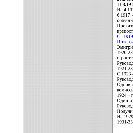
11.8.19
На 4.19
6.1917
обязанн
Приказо
крепост
С 1919
Интенда
Эмигри
1920-23
строите
Руковод
1921-23
С 1923 
Руковод
Одновр
комисс
1924 – 
Один из
Руковод
Получил
На 1929
1931-33