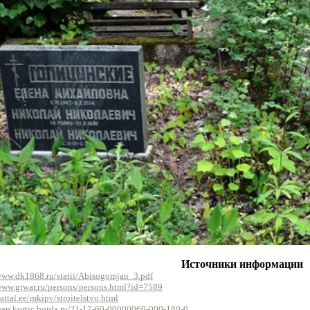
Источники информации
www.dk1868.ru/statii/Abisogomjan_3.pdf
www.grwar.ru/persons/persons.html?id=7589
battal.ee/mkipv/stroitelstvo.html
wap.kortic.borda.ru/?1-17-60-00000060-000-180-0