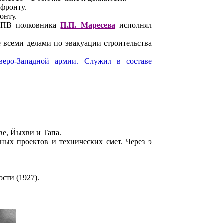
 фронту.
онту.
кИПВ полковника
П.П. Маресева
исполнял
е всеми делами по эвакуации строительства
веро-Западной армии.
Служил в составе
ве, Йыхви и Тапа.
ных проектов и технических смет. Через э
сти (1927).