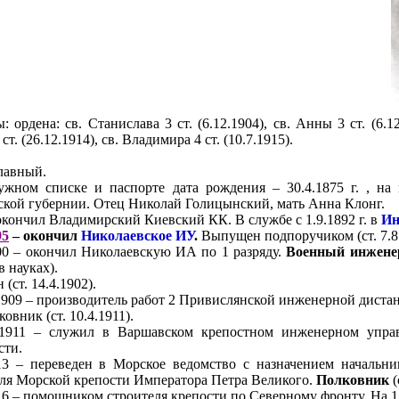
: ордена: св. Станислава 3 ст. (6.12.1904), св. Анны 3 ст. (6.12.
т. (26.12.1914), св. Владимира 4 ст. (10.7.1915).
лавный.
ужном списке и паспорте дата рождения – 30.4.1875 г. , на 
кой губернии. Отец Николай Голицынский, мать Анна Клонг.
окончил Владимирский Киевский КК. В службе с 1.9.1892 г. в
Ин
95
– окончил
Николаевское ИУ
.
Выпущен подпоручиком (ст. 7.8
00 – окончил Николаевскую ИА по 1 разряду.
Военный инжене
в науках).
 (ст. 14.4.1902).
1909 – производитель работ 2 Привислянской инженерной диста
овник (ст. 10.4.1911).
.1911 – служил в Варшавском крепостном инженерном упра
сти.
913 – переведен в
Морское ведомство
с назначением начальни
еля Морской крепости Императора Петра Великого.
Полковник
(
16 – помощником строителя крепости по Северному фронту. На 1.