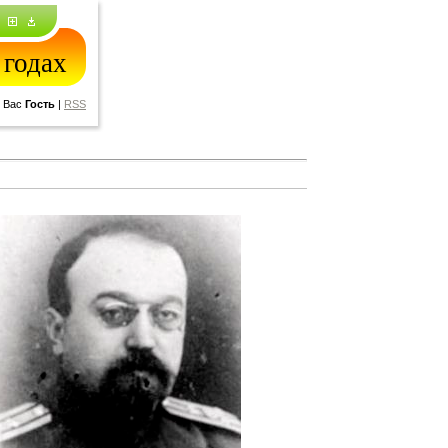
 годах
 Вас
Гость
|
RSS