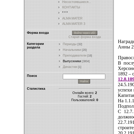
Несостоявшиеся...
КОНТАКТЫ
* * *
ALMA MATER
ALMA MATER 3
Форма входа
Войти через uID
Старая форма входа
Награды
Категории
Периоды
[32]
Анны 2 с
раздела
Начальники
[20]
Преподаватели
[16]
Правос
Выпускники
[3804]
В посл
Династии
[1]
Херсонс
1892 – 
Поиск
12.8.18
24.5.19
Статистика
успехи 
Онлайн всего:
2
Капитан
Гостей:
2
Пользователей:
0
На 1.1.
Подполк
С 12.7
должно
22.7.1
строит
20.2.19