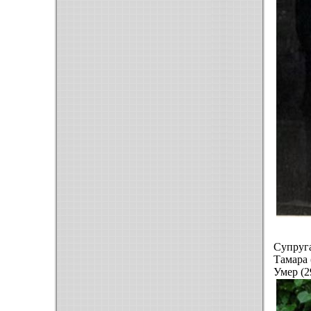
Супруга
Тамара 
Умер (2