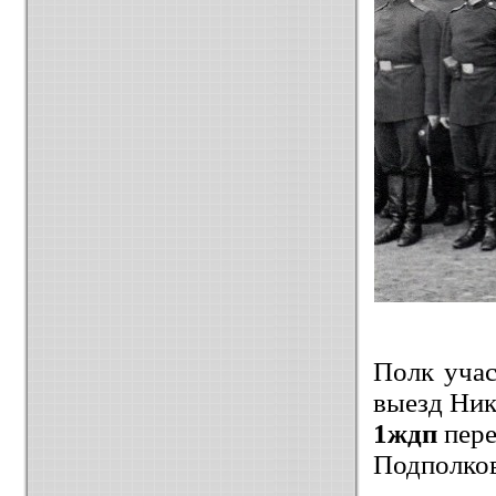
Полк уча
выезд Нико
1ждп
пере
Подполков
…