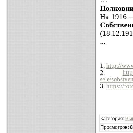
Полковни
На 1916 –
Собстве
(18.12.191
...
1.
http://ww
2.
htt
sele/sobstve
3.
https://fo
Категория
:
Вы
Просмотров
:
8