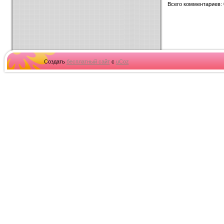
Всего комментариев
:
Создать
бесплатный сайт
с
uCoz