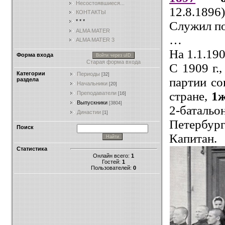
Несостоявшиеся...
12.8.1896
КОНТАКТЫ
* * *
Служил п
ALMA MATER
…
ALMA MATER 3
На 1.1.19
Форма входа
Войти через uID
Старая форма входа
С 1909 г.
Категории
Периоды
[32]
партии со
раздела
Начальники
[20]
стране,
1
Преподаватели
[16]
Выпускники
[3804]
2-батал
Династии
[1]
Петербург
Поиск
Капитан.
Статистика
Онлайн всего:
1
Гостей:
1
Пользователей:
0