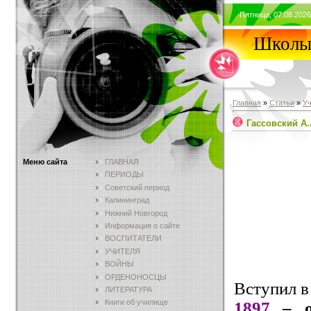
Пятница, 07.08.2026
Школы 
Главная
»
Статьи
»
У
Гассовский А.
Меню сайта
ГЛАВНАЯ
ПЕРИОДЫ
Советский период
Калининград
Нижний Новгород
Информация о сайте
ВОСПИТАТЕЛИ
УЧИТЕЛЯ
ВОЙНЫ
ОРДЕНОНОСЦЫ
Вступил в
ЛИТЕРАТУРА
Книги об училище
1897
– о