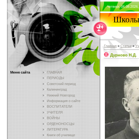
Четверг, 06.08.2026,
Школы 
Главная
»
Статьи
»
У
Дурново Н.Д.
Меню сайта
ГЛАВНАЯ
ПЕРИОДЫ
Советский период
Калининград
Нижний Новгород
Информация о сайте
ВОСПИТАТЕЛИ
УЧИТЕЛЯ
ВОЙНЫ
ОРДЕНОНОСЦЫ
ЛИТЕРАТУРА
Книги об училище