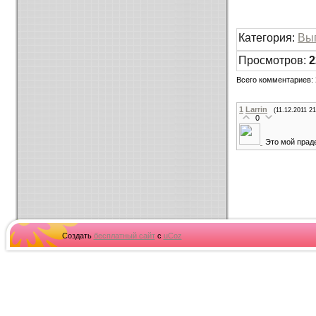
Категория
:
Вы
Просмотров
:
2
Всего комментариев
:
1
Larrin
(11.12.2011 21
0
Это мой праде
Создать
бесплатный сайт
с
uCoz