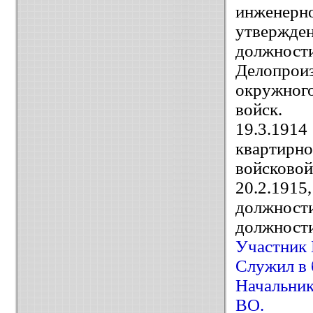
инженерно
утвержден
должности
Делопрои
окружног
войск.
19.3.19
квартирн
войсков
20.2.1915
должност
должности
Участник 
Служил в 
Начальни
ВО.