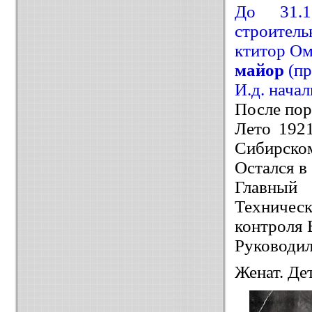
До 31.1
строитель
ктитор Ом
майор
(пр
И.д. нача
После пор
Лето 1921
Сибирско
Остался в
Главный 
Техничес
контроля 
Руководил
Женат. Де