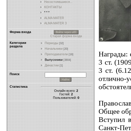
Несостоявшиеся...
КОНТАКТЫ
* * *
ALMA MATER
ALMA MATER 3
Форма входа
Войти через uID
Старая форма входа
Категории
Периоды
[32]
раздела
Начальники
[20]
Награды: о
Преподаватели
[16]
Выпускники
3 ст. (190
[3804]
Династии
[1]
3 ст. (6.
Поиск
отлично-
обстоятел
Статистика
Онлайн всего:
2
Гостей:
2
Пользователей:
0
Правосла
Общее обр
Вступил в
Санкт-Пет