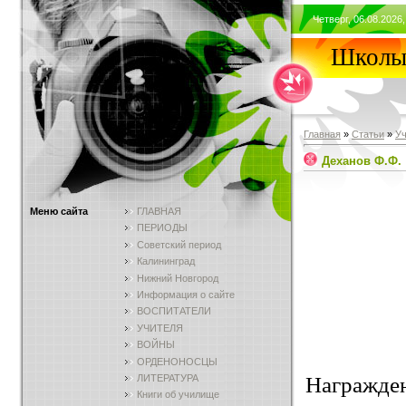
Четверг, 06.08.2026,
Школы 
Главная
»
Статьи
»
У
Деханов Ф.Ф.
Меню сайта
ГЛАВНАЯ
ПЕРИОДЫ
Советский период
Калининград
Нижний Новгород
Информация о сайте
ВОСПИТАТЕЛИ
УЧИТЕЛЯ
ВОЙНЫ
ОРДЕНОНОСЦЫ
Награжден 
ЛИТЕРАТУРА
Книги об училище