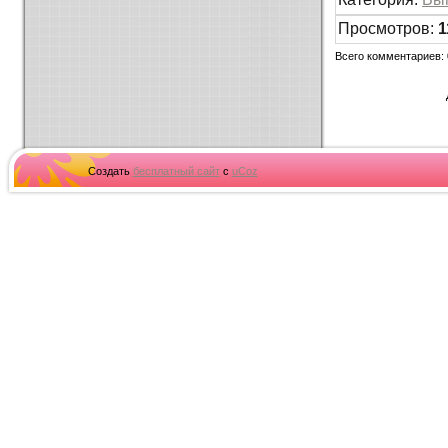
Просмотров
:
1
Всего комментариев
:
Создать
бесплатный сайт
с
uCoz