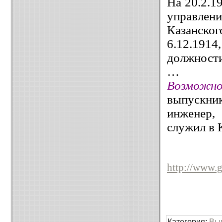
На 20.2.1
управлен
Казанск
6.12.1914
должности
…
Возможн
выпускн
инженер,
служил в 
http://www.g
Категория
:
Вы