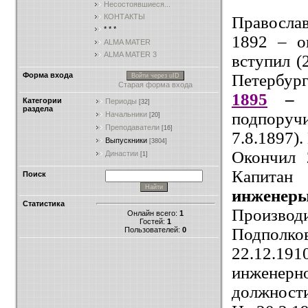
Несостоявшиеся...
КОНТАКТЫ
Правосла
* * *
1892 – о
ALMA MATER
ALMA MATER 3
вступил (
Петербург
Форма входа
Войти через uID
Старая форма входа
1895
– 
Категории
Периоды
[32]
раздела
подпоруч
Начальники
[20]
Преподаватели
[16]
7.8.1897).
Выпускники
[3804]
Окончил 
Династии
[1]
Капитан 
Поиск
инженер
Статистика
Производ
Онлайн всего:
1
Гостей:
1
Подполковн
Пользователей:
0
22.12.19
инженерно
должности