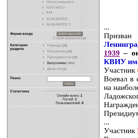
Несостоявшиеся...
КОНТАКТЫ
* * *
ALMA MATER
ALMA MATER 3
...
Призван 
Форма входа
Войти через uID
Старая форма входа
Ленингр
Категории
Периоды
[32]
раздела
1939
– ок
Начальники
[20]
Преподаватели
[16]
КВИУ им.
Выпускники
[3804]
Участник
Династии
[1]
Воевал в 
Поиск
на наибол
Статистика
Ладожског
Онлайн всего:
1
Гостей:
1
Награж
Пользователей:
0
Президиум
...
Участник