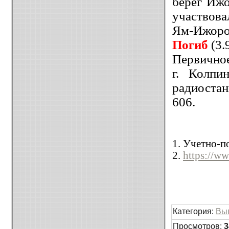
берег Ижо
участвова
Ям-Ижорой
Погиб
(3.
Первичное
г. Колпи
радиостан
606.
1. Учетно-п
2.
https://w
Категория
:
Вы
Просмотров
:
3