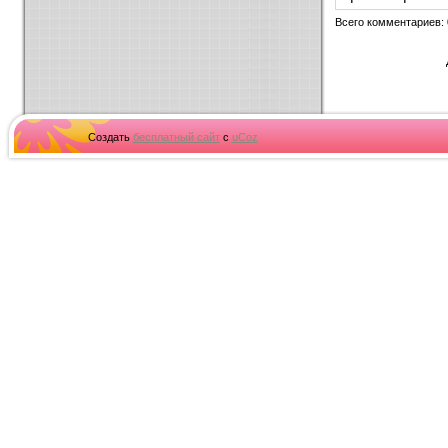
Всего комментариев
:
Создать
бесплатный сайт
с
uCoz