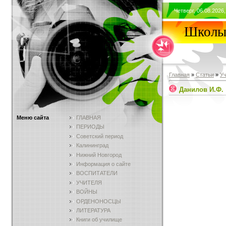
Четверг, 06.08.2026,
Школы 
Главная
»
Статьи
»
У
Данилов И.Ф.
Меню сайта
ГЛАВНАЯ
ПЕРИОДЫ
Советский период
Калининград
Нижний Новгород
Информация о сайте
ВОСПИТАТЕЛИ
УЧИТЕЛЯ
ВОЙНЫ
ОРДЕНОНОСЦЫ
ЛИТЕРАТУРА
Книги об училище