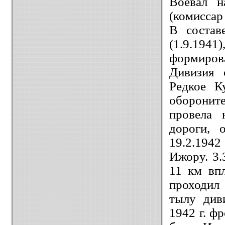
Воевал н
(комиссар
В соста
(1.9.1941
формирова
Дивизия 
Редкое К
оборонит
провела 
дороги, 
19.2.1942
Ижору. 3.
11 км вп
проходил
тылу див
1942 г. ф