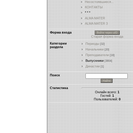
Несостоявшиеся...
КОНТАКТЫ
* * *
ALMA MATER
ALMA MATER 3
Форма входа
Войти через uID
Старая форма входа
Категории
Периоды
[32]
раздела
Начальники
[20]
Преподаватели
[16]
Выпускники
[3804]
Династии
[1]
Поиск
Статистика
Онлайн всего:
1
Гостей:
1
Пользователей:
0