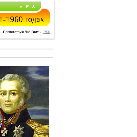
-1960 годах
Приветствую Вас
Гость
|
RSS