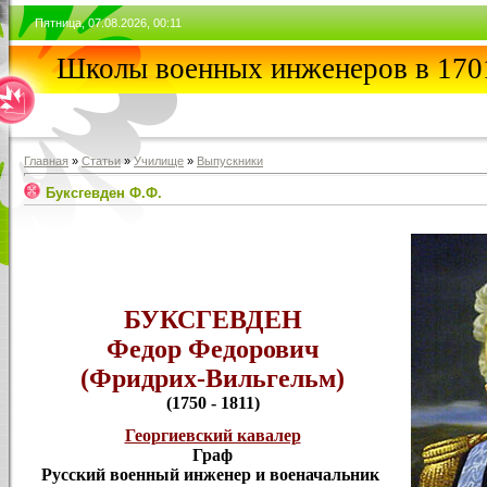
Пятница, 07.08.2026, 00:11
Школы военных инженеров в 1701
Главная
»
Статьи
»
Училищe
»
Выпускники
Буксгевден Ф.Ф.
БУКСГЕВДЕН
Федор Федорович
(Фридрих-Вильгельм)
(1750 - 1811)
Георгиевский кавалер
Граф
Русский военный инженер и военачальник