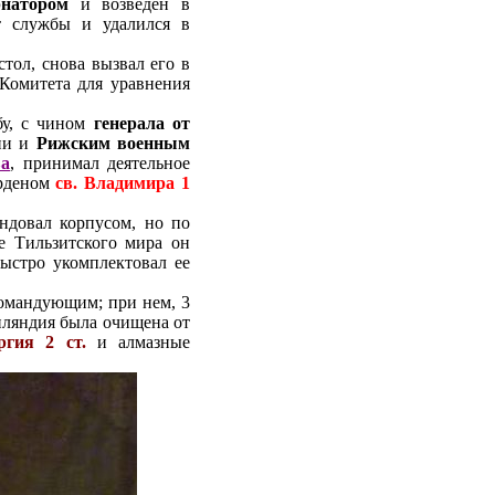
ернатором
и возведен в
от службы и удалился в
стол, снова вызвал его в
 Комитета для уравнения
у, с чином
генерала от
ции и
Рижским военным
ва
, принимал деятельное
рденом
св. Владимира 1
ндовал корпусом, но по
е Тильзитского мира он
ыстро укомплектовал ее
омандующим; при нем, 3
инляндия была очищена от
ргия 2 ст.
и алмазные