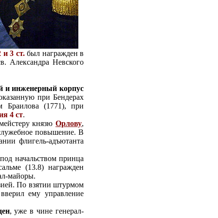
2 и 3 ст.
был награжден в
св. Александра Невского
й и инженерный корпус
, оказанную при Бендерах
м Браилова (1771), при
ия 4 ст
.
мейстеру князю
Орлову
,
 служебное повышение. В
вании флигель-адъютанта
л под начальством принца
альме (13.8) награжден
рал-майоры.
зией. По взятии штурмом
 вверил ему управление
ден
, уже в чине генерал-