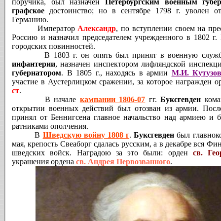
поручика, был назначен
Петербургским военным губ
графское
достоинство; но в сентябре 1798 г. уволен 
Германию.
Император
Александр
, по вступлении своем на пре
Россию и назначил председателем учрежденного в 1802 г.
городских повинностей.
В 1803 г. он опять был принят в военную служб
инфантерии
, назначен инспектором лифляндской инспек
губернатором
. В 1805 г., находясь в армии
М.И. Кутузо
участие в Аустерлицком сражении, за которое награжден
о
ст
.
В начале
кампании 1806-07
гг.
Буксгевден
кома
открытии военных действий был отозван из армии. Посл
принял от Беннигсена главное начальство над армиею и б
ратниками ополчения.
В
Шведскую войну 1808 г
.
Буксгевден
был главнок
мая, крепость Свеаборг сдалась русским, а в декабре вся Ф
шведских войск. Наградою за это были:
орден
св. Гео
украшения ордена
св. Андрея Первозванного
.