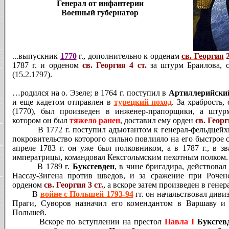
Генерал от инфантерии
Военный губернатор
...выпускник
1770
г., дополнительно к орденам
св. Георгия
1787 г. и орденом
св. Георгия 4 ст.
за штурм Браилова, 
(15.2.1797).
…родился на о. Эзеле; в 1764 г. поступил в
Артиллерийски
и еще кадетом отправлен в
турецкий поход
. За храбрость
(1770), был произведен в инженер-прапорщики, а штур
котором он был
тяжело ранен
, доставил ему
орден
св. Георг
В 1772 г. поступил адъютантом к генерал-фельдцейх
покровительство которого сильно повлияло на его быстрое
апреле 1783 г. он уже был полковником, а в 1787 г., в з
императрицы, командовал Кексгольмским пехотным полком.
В 1789 г.
Буксгевден
, в чине бригадира, действова
Нассау-Зигена против шведов, и за сражение при Роченс
орденом
св. Георгия 3 ст.
, а вскоре затем произведен в гене
В
войне с Польшей 1793-94
гг.
он начальствовал диви
Праги, Суворов назначил его комендантом в Варшаву и
Польшей.
Вскоре по вступлении на престол
Павла I
Буксгев