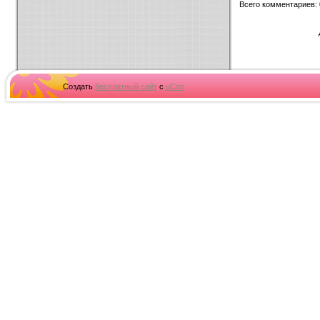
Всего комментариев
:
Создать
бесплатный сайт
с
uCoz