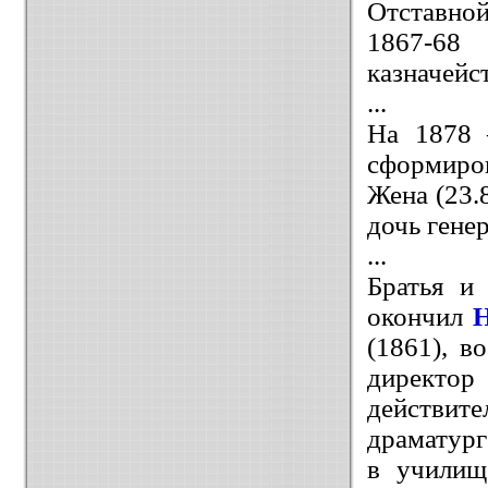
Отставной
1867-68
казначейст
...
На 1878 
сформиров
Жена (23.
дочь гене
...
Братья и
окончил
(1861), в
директор
действит
драматург
в училищ