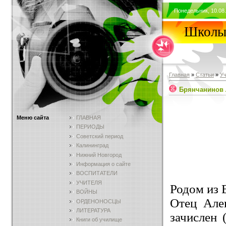
Понедельник, 10.08.
Школы 
Главная
»
Статьи
»
У
Брянчанинов 
Меню сайта
ГЛАВНАЯ
ПЕРИОДЫ
Советский период
Калининград
Нижний Новгород
Информация о сайте
ВОСПИТАТЕЛИ
УЧИТЕЛЯ
Родом из 
ВОЙНЫ
Отец Алек
ОРДЕНОНОСЦЫ
ЛИТЕРАТУРА
зачислен 
Книги об училище