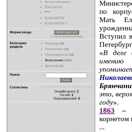
Министерс
Несостоявшиеся...
КОНТАКТЫ
по корпу
* * *
Мать Еле
ALMA MATER
ALMA MATER 3
урожденна
Форма входа
Войти через uID
Вступил 
Старая форма входа
Петербург
Категории
Периоды
[32]
раздела
Начальники
[20]
«
В деле 
Преподаватели
[16]
имению 
Выпускники
[3804]
Династии
[1]
упомин
Поиск
Николае
Брянчани
Статистика
Онлайн всего:
2
это, веро
Гостей:
2
Пользователей:
0
году
».
1863
– 
корнетом 
...