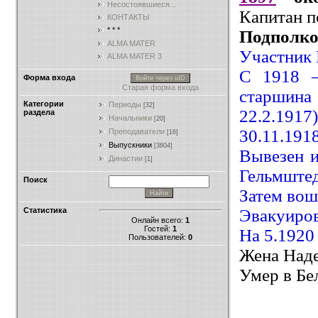
Несостоявшиеся...
Капитан п
КОНТАКТЫ
* * *
Подполко
ALMA MATER
Участник 
ALMA MATER 3
С 1918 –
Форма входа
Войти через uID
Старая форма входа
старшин
Категории
Периоды
[32]
22.2.1917)
раздела
Начальники
[20]
30.11.191
Преподаватели
[16]
Выпускники
[3804]
Вывезен 
Династии
[1]
Гельмштед
Поиск
Затем вош
Эвакуиров
Статистика
Онлайн всего:
1
Гостей:
1
На 5.1920
Пользователей:
0
Жена Наде
Умер в Бе