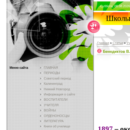
Суббота, 08.08.2026
Школы 
Главная
»
Статьи
»
У
Бенедиктов В.
Меню сайта
ГЛАВНАЯ
ПЕРИОДЫ
Советский период
Калининград
Нижний Новгород
Информация о сайте
ВОСПИТАТЕЛИ
УЧИТЕЛЯ
ВОЙНЫ
ОРДЕНОНОСЦЫ
ЛИТЕРАТУРА
Книги об училище
1897
– ок