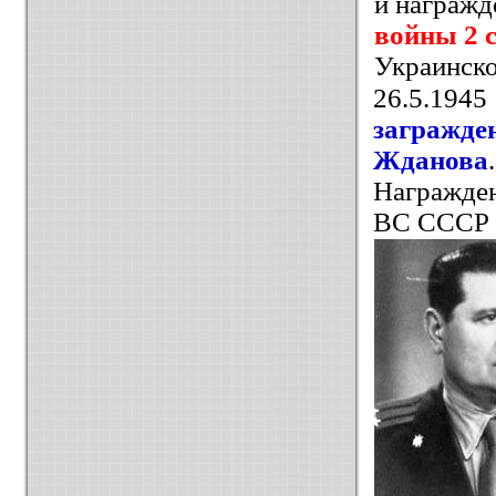
и награж
войны 2 с
Украинско
26.5.194
загражд
Жданова
Награжде
ВС СССР от