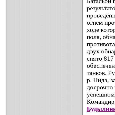
Батальон 
результат
проведённ
огнём про
ходе кото
поля, обн
противота
двух обн
снято 817
обеспечен
танков. Р
р. Нида, 
досрочно 
успешному
Командир
Будылин