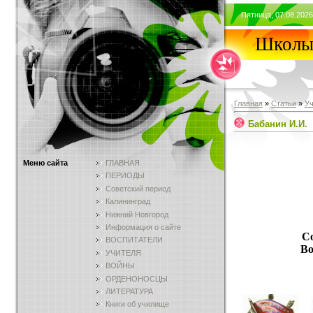
Пятница, 07.08.2026
Школы 
Главная
»
Статьи
»
У
Бабанин И.И.
Меню сайта
ГЛАВНАЯ
ПЕРИОДЫ
Советский период
Калининград
Нижний Новгород
Информация о сайте
С
ВОСПИТАТЕЛИ
Во
УЧИТЕЛЯ
ВОЙНЫ
ОРДЕНОНОСЦЫ
ЛИТЕРАТУРА
Книги об училище