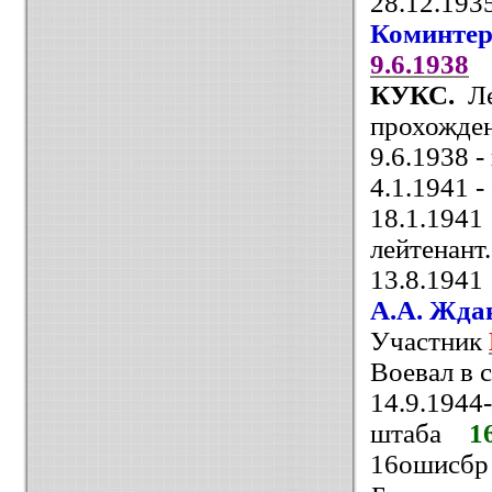
28.12.19
Коминте
9.6.1938
КУКС.
Л
прохожде
9.6.1938 -
4.1.1941 
18.1.19
лейтенант.
13.8.194
А.А. Жда
Участник
Воевал в 
14.9.1944
штаба
1
16ошисбр