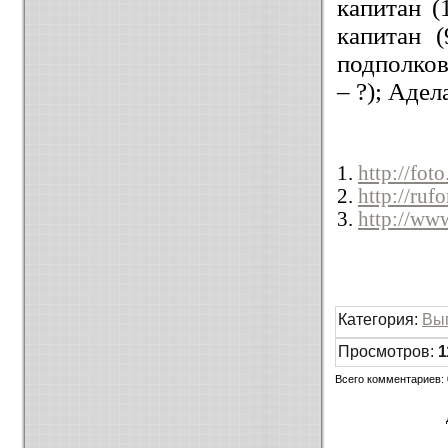
капитан 
капитан 
подполков
– ?); Адел
1.
http://fo
2.
http://ruf
3.
http://ww
Категория
:
Вы
Просмотров
:
1
Всего комментариев
: