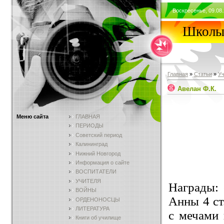
Воскресенье, 09.08.
Школы 
Главная
»
Статьи
»
У
Авелан Ф.К.
Меню сайта
ГЛАВНАЯ
ПЕРИОДЫ
Советский период
Калининград
Нижний Новгород
Информация о сайте
ВОСПИТАТЕЛИ
УЧИТЕЛЯ
Награды: о
ВОЙНЫ
Анны 4 ст.
ОРДЕНОНОСЦЫ
ЛИТЕРАТУРА
с мечами 
Книги об училище