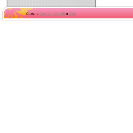
Создать
бесплатный сайт
с
uCoz