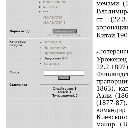
мечами (1
Несостоявшиеся...
КОНТАКТЫ
Владимира
* * *
ст. (22.
ALMA MATER
ALMA MATER 3
коронации
Форма входа
Войти через uID
Китай 1900
Старая форма входа
Категории
Периоды
[32]
раздела
Начальники
[20]
Лютеранск
Преподаватели
[16]
Уроженец 
Выпускники
[3804]
Династии
[1]
22.2.1897
Финляндс
Поиск
прапорщик
Статистика
1863), ка
Онлайн всего:
1
Гостей:
1
Азии (186
Пользователей:
0
(1877-87)
командир 7
Киевского
майор (1