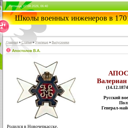
Пятница, 07.08.2026, 06:40
Школы военных инженеров в 1701
Главная
»
Статьи
»
Училищe
»
Выпускники
Апостолов В.А.
АПО
Валериан
(14.12.1874
Русский во
Пол
Генерал-май
Родился в Новочеркасске.