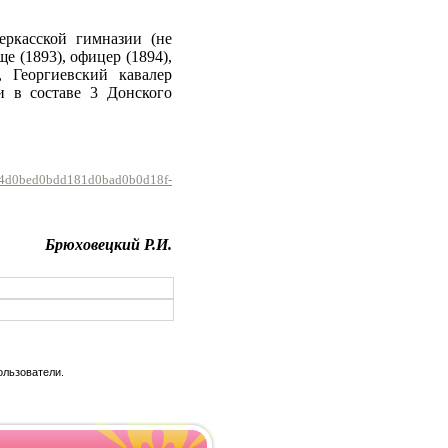
еркасской гимназии (не
е (1893), офицер (1894),
 Георгиевский кавалер
и в составе 3 Донского
d0b4d0bed0bdd181d0bad0b0d18f-
Брюховецкий Р.И.
ользователи.