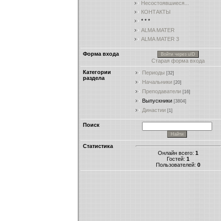
Несостоявшиеся...
КОНТАКТЫ
* * *
ALMA MATER
ALMA MATER 3
Форма входа
Войти через uID
Старая форма входа
Категории
Периоды
[32]
раздела
Начальники
[20]
Преподаватели
[16]
Выпускники
[3804]
Династии
[1]
Поиск
Статистика
Онлайн всего:
1
Гостей:
1
Пользователей:
0