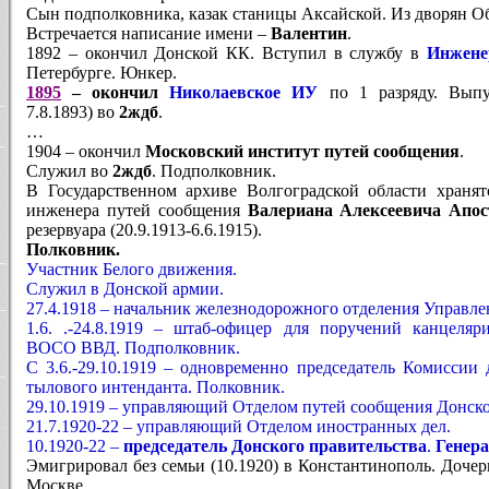
Сын подполковника, казак станицы Аксайской. Из дворян О
Встречается написание имени –
Валентин
.
1892 – окончил Донской КК. Вступил в службу в
Инжене
Петербурге. Юнкер.
1895
– окончил
Николаевское ИУ
по 1 разряду. Выпу
7.8.1893) во
2ждб
.
…
1904 – окончил
Московский институт путей сообщения
.
Служил во
2ждб
. Подполковник.
В Государственном архиве Волгоградской области хранят
инженера путей сообщения
Валериана Алексеевича Апо
резервуара (20.9.1913-6.6.1915).
Полковник.
Участник Белого движения.
Служил в Донской армии.
27.4.1918 – начальник железнодорожного отделения Управл
1.6. .-24.8.1919 – штаб-офицер для поручений канцеляр
ВОСО ВВД. Подполковник.
С 3.6.-29.10.1919 – одновременно председатель Комиссии
тылового интенданта. Полковник.
29.10.1919 – управляющий Отделом путей сообщения Донско
21.7.1920-22 – управляющий Отделом иностранных дел.
10.1920-22 –
председатель Донского правительства
.
Генер
Эмигрировал без семьи (10.1920) в Константинополь. Дочер
Москве.