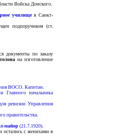
бласти Войска Донского.
рное училище
в Санкт-
щен подпоручиком (ст.
ся документы по заказу
столова
на изготовление
ения ВОСО. Капитан.
ии Главного начальника
 для ревизии Управления
го правительства.
ал-майор
(21.7.1920).
и остались с женихами в