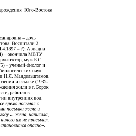
озрождения Юго-Востока
сандровна – дочь
ова. Воспитали 2
.4.1897 – ?); Ариадна
84) – окончила МВТУ
архитектор, муж Б.С.
75) – ученый-биолог и
 биологических наук
. и Н.Я. Мандельштамов,
ючении и ссылке (1935-
ождения жили в г. Борок
сти, работал в
гии внутренних вод.
все время посылал с
ями посылки жене и
году ... жена, написала,
ничего им не присылал.
становится опасно
».