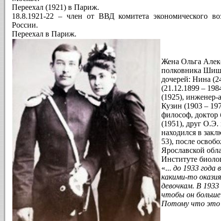
Переехал (1921) в Париж.
18.8.1921-22 – член от ВВД комитета экономического в
России.
Переехал в Париж.
Жена Ольга Алек
полковника Шишт
дочерей: Нина (24
(21.12.1899 – 19
(1925), инженер-
Кузин (1903 – 19
философ, доктор
(1951), друг О.Э
находился в закл
53), после освоб
Ярославской обла
Институте биоло
«...
до 1933 года 
какими-то окази
девочкам. В 1933 
чтобы он больше 
Потому что это 