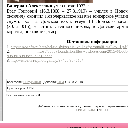
Валериан Алексеевич
умер после 1933 г.
Брат Григорий (16.3.1868 – 27.3.1919) – учился в Новоч
окончил), окончил Новочеркасское казачье юнкерское училищ
служил во 2 Донском каз.п, есаул 13 Донского каз.п,
(30.12.1915), участник Степного похода, в Донской арми
корпуса, полковник, умер.
Источники информации
1.
http://www.bfrz.ru/data/beloie_dvizgenie_volkov/personalii_volkov_1.pdf
2.
https://popovfoundation.files.wordpress.com/2015/08/
d0b0d180d0bcd0b8d18f.pdf
3.
http://os.colta.ru/photogallery/37496/354017/
Категория
:
Выпускники
|
Добавил
:
2051
(13.08.2010)
Просмотров
:
1814
Всего комментариев
:
0
Добавлять комментарии могут только зарегистрированные п
[
Регистрация
|
Вход
]