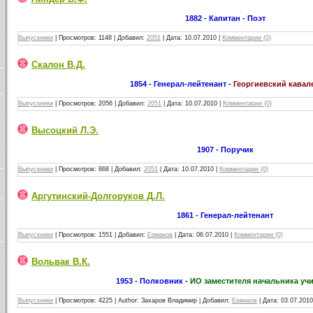
1882 - Капитан - Поэт
Выпускники
|
Просмотров:
1148
|
Добавил:
2051
|
Дата:
10.07.2010
|
Комментарии (0)
Скалон В.Д.
1854 - Генерал-лейтенант -
Георгиевский кавал
Выпускники
|
Просмотров:
2056
|
Добавил:
2051
|
Дата:
10.07.2010
|
Комментарии (0)
Высоцкий Л.Э.
1907 - Поручик
Выпускники
|
Просмотров:
868
|
Добавил:
2051
|
Дата:
10.07.2010
|
Комментарии (0)
Аргутинский-Долгоруков Д.Л.
1861 - Генерал-лейтенант
Выпускники
|
Просмотров:
1551
|
Добавил:
Ермаков
|
Дата:
06.07.2010
|
Комментарии (0)
Вольвак В.К.
1953 - Полковник -
ИО заместителя начальника уч
Выпускники
|
Просмотров:
4225
|
Author:
Захаров Владимир
|
Добавил:
Ермаков
|
Дата:
03.07.2010