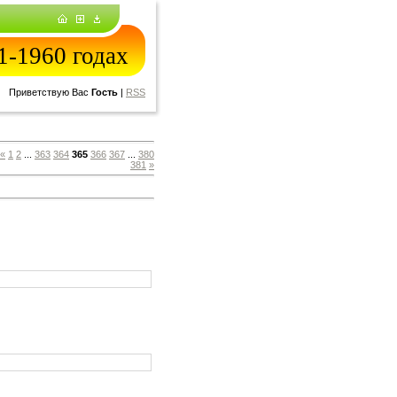
-1960 годах
Приветствую Вас
Гость
|
RSS
«
1
2
...
363
364
365
366
367
...
380
381
»