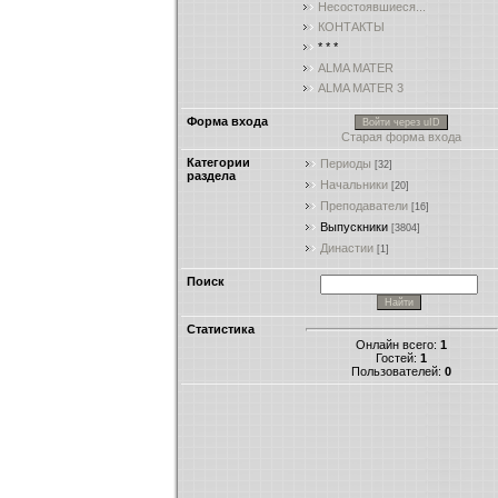
Несостоявшиеся...
КОНТАКТЫ
* * *
ALMA MATER
ALMA MATER 3
Форма входа
Войти через uID
Старая форма входа
Категории
Периоды
[32]
раздела
Начальники
[20]
Преподаватели
[16]
Выпускники
[3804]
Династии
[1]
Поиск
Статистика
Онлайн всего:
1
Гостей:
1
Пользователей:
0