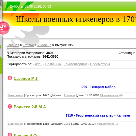
Суббота, 08.08.2026, 03:53
Школы военных инженеров в 1701
Главная
»
Статьи
»
Училищe
» Выпускники
В категории материалов
:
3804
Страницы
:
Показано материалов
:
3641-3650
Сортировать по
:
Дате
·
Названию
·
Комментариям
·
Просмотрам
Сазонов М.Г.
1797 - Генерал-майор
Выпускники
|
Просмотров:
1497
|
Добавил:
Ермаков
|
Дата:
11.07.2010
|
Комментарии (0)
Бодиско 2-й М.А.
1910 - Георгиевский кавалер - Капитан
Выпускники
|
Просмотров:
1315
|
Добавил:
2051
|
Дата:
10.07.2010
|
Комментарии (0)
Линдер В.Ф.